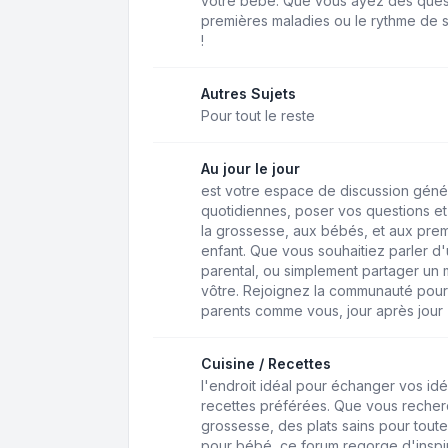
votre bébé. Que vous ayez des questio
premières maladies ou le rythme de s
!
Autres Sujets
Pour tout le reste
Au jour le jour
est votre espace de discussion géné
quotidiennes, poser vos questions et 
la grossesse, aux bébés, et aux pre
enfant. Que vous souhaitiez parler d'u
parental, ou simplement partager un 
vôtre. Rejoignez la communauté pour
parents comme vous, jour après jour
Cuisine / Recettes
l'endroit idéal pour échanger vos idé
recettes préférées. Que vous recher
grossesse, des plats sains pour toute
pour bébé, ce forum regorge d'inspir