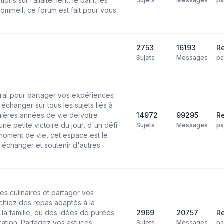
ns sur l’allaitement, le bain, les
Sujets
Messages
p
ommeil, ce forum est fait pour vous
2753
16193
Re
Sujets
Messages
p
ral pour partager vos expériences
échanger sur tous les sujets liés à
mières années de vie de votre
14972
99295
Re
ne petite victoire du jour, d'un défi
Sujets
Messages
p
moment de vie, cet espace est le
 échanger et soutenir d'autres
es culinaires et partager vos
chiez des repas adaptés à la
 la famille, ou des idées de purées
2969
20757
Re
ation. Partagez vos astuces,
Sujets
Messages
p