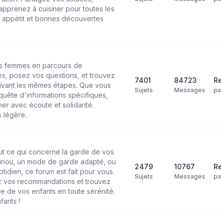
pprenez à cuisiner pour toutes les
n appétit et bonnes découvertes
les femmes en parcours de
s, posez vos questions, et trouvez
7401
84723
Re
ivant les mêmes étapes. Que vous
Sujets
Messages
p
uête d'informations spécifiques,
r avec écoute et solidarité.
 légère.
ut ce qui concerne la garde de vos
ounou, un mode de garde adapté, ou
2479
10767
Re
tidien, ce forum est fait pour vous.
Sujets
Messages
p
 vos recommandations et trouvez
re de vos enfants en toute sérénité.
fants !