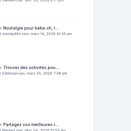
ar
DelIse
»
mar. févr. 03, 2026 6:17 pm
: Nostalgie pour bebe.ch, l…
ar
wendy66
»
sam. mars 14, 2026 10:35 am
: Trouver des activités pou…
ar
Edwinaa
»
jeu. mars 05, 2026 7:46 am
: Partagez vos meilleures i…
ar
Madie
»
mer. févr. 04, 2026 10:55 am