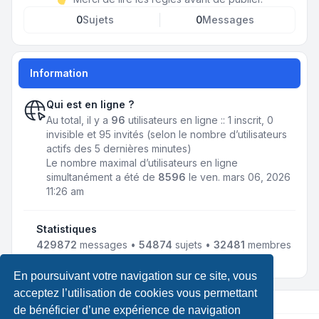
0
Sujets
0
Messages
Information
Qui est en ligne ?
Au total, il y a
96
utilisateurs en ligne :: 1 inscrit, 0
invisible et 95 invités (selon le nombre d’utilisateurs
actifs des 5 dernières minutes)
Le nombre maximal d’utilisateurs en ligne
simultanément a été de
8596
le ven. mars 06, 2026
11:26 am
Statistiques
429872
messages •
54874
sujets •
32481
membres
• Notre membre le plus récent est
LewisLef
En poursuivant votre navigation sur ce site, vous
acceptez l’utilisation de cookies vous permettant
de bénéficier d’une expérience de navigation