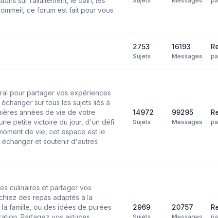
ns sur l’allaitement, le bain, les
Sujets
Messages
p
ommeil, ce forum est fait pour vous
2753
16193
Re
Sujets
Messages
p
ral pour partager vos expériences
échanger sur tous les sujets liés à
mières années de vie de votre
14972
99295
Re
ne petite victoire du jour, d'un défi
Sujets
Messages
p
moment de vie, cet espace est le
 échanger et soutenir d'autres
es culinaires et partager vos
chiez des repas adaptés à la
 la famille, ou des idées de purées
2969
20757
Re
ation. Partagez vos astuces,
Sujets
Messages
p