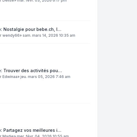
ar
DelIse
»
mar. févr. 03, 2026 6:17 pm
: Nostalgie pour bebe.ch, l…
ar
wendy66
»
sam. mars 14, 2026 10:35 am
: Trouver des activités pou…
ar
Edwinaa
»
jeu. mars 05, 2026 7:46 am
: Partagez vos meilleures i…
ar
Madie
»
mer. févr. 04, 2026 10:55 am