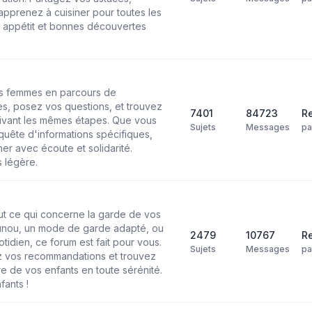
pprenez à cuisiner pour toutes les
n appétit et bonnes découvertes
les femmes en parcours de
s, posez vos questions, et trouvez
7401
84723
Re
ivant les mêmes étapes. Que vous
Sujets
Messages
p
uête d'informations spécifiques,
r avec écoute et solidarité.
 légère.
ut ce qui concerne la garde de vos
ounou, un mode de garde adapté, ou
2479
10767
Re
tidien, ce forum est fait pour vous.
Sujets
Messages
p
 vos recommandations et trouvez
re de vos enfants en toute sérénité.
fants !