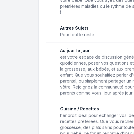
votre bébé. Que vous ayez des questio
premières maladies ou le rythme de s
!
Autres Sujets
Pour tout le reste
Au jour le jour
est votre espace de discussion géné
quotidiennes, poser vos questions et 
la grossesse, aux bébés, et aux pre
enfant. Que vous souhaitiez parler d'u
parental, ou simplement partager un 
vôtre. Rejoignez la communauté pour
parents comme vous, jour après jour
Cuisine / Recettes
l'endroit idéal pour échanger vos idé
recettes préférées. Que vous recher
grossesse, des plats sains pour toute
pour bébé, ce forum regorge d'inspir