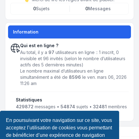
0
Sujets
0
Messages
Information
Qui est en ligne ?
Au total, il y a
97
utilisateurs en ligne :: 1 inscrit, 0
invisible et 96 invités (selon le nombre d’utilisateurs
actifs des 5 dernières minutes)
Le nombre maximal d’utilisateurs en ligne
simultanément a été de
8596
le ven. mars 06, 2026
11:26 am
Statistiques
429872
messages •
54874
sujets •
32481
membres
• Notre membre le plus récent est
LewisLef
En poursuivant votre navigation sur ce site, vous
acceptez l’utilisation de cookies vous permettant
de bénéficier d’une expérience de navigation