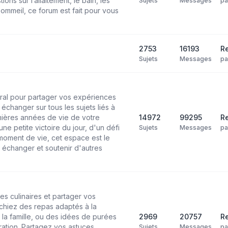
ns sur l’allaitement, le bain, les
Sujets
Messages
p
ommeil, ce forum est fait pour vous
2753
16193
Re
Sujets
Messages
p
ral pour partager vos expériences
échanger sur tous les sujets liés à
mières années de vie de votre
14972
99295
Re
ne petite victoire du jour, d'un défi
Sujets
Messages
p
moment de vie, cet espace est le
 échanger et soutenir d'autres
es culinaires et partager vos
chiez des repas adaptés à la
 la famille, ou des idées de purées
2969
20757
Re
ation. Partagez vos astuces,
Sujets
Messages
p