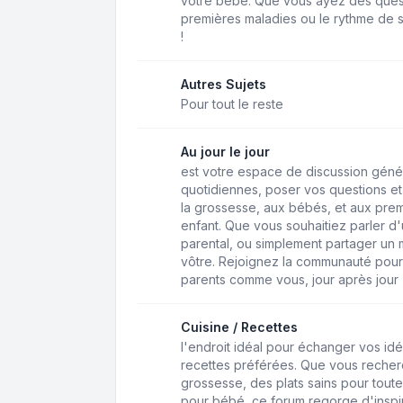
votre bébé. Que vous ayez des questio
premières maladies ou le rythme de s
!
Autres Sujets
Pour tout le reste
Au jour le jour
est votre espace de discussion géné
quotidiennes, poser vos questions et 
la grossesse, aux bébés, et aux pre
enfant. Que vous souhaitiez parler d'u
parental, ou simplement partager un 
vôtre. Rejoignez la communauté pour
parents comme vous, jour après jour
Cuisine / Recettes
l'endroit idéal pour échanger vos idé
recettes préférées. Que vous recher
grossesse, des plats sains pour toute
pour bébé, ce forum regorge d'inspir