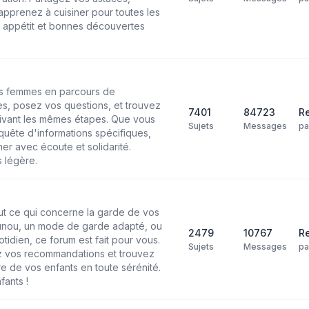
pprenez à cuisiner pour toutes les
n appétit et bonnes découvertes
les femmes en parcours de
s, posez vos questions, et trouvez
7401
84723
Re
ivant les mêmes étapes. Que vous
Sujets
Messages
p
uête d'informations spécifiques,
r avec écoute et solidarité.
 légère.
ut ce qui concerne la garde de vos
ounou, un mode de garde adapté, ou
2479
10767
Re
tidien, ce forum est fait pour vous.
Sujets
Messages
p
 vos recommandations et trouvez
re de vos enfants en toute sérénité.
fants !