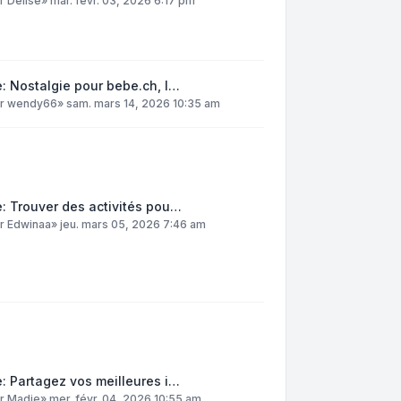
ar
DelIse
»
mar. févr. 03, 2026 6:17 pm
: Nostalgie pour bebe.ch, l…
ar
wendy66
»
sam. mars 14, 2026 10:35 am
: Trouver des activités pou…
ar
Edwinaa
»
jeu. mars 05, 2026 7:46 am
: Partagez vos meilleures i…
ar
Madie
»
mer. févr. 04, 2026 10:55 am