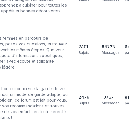
pprenez à cuisiner pour toutes les
n appétit et bonnes découvertes
les femmes en parcours de
s, posez vos questions, et trouvez
7401
84723
Re
ivant les mêmes étapes. Que vous
Sujets
Messages
p
uête d'informations spécifiques,
r avec écoute et solidarité.
 légère.
ut ce qui concerne la garde de vos
ounou, un mode de garde adapté, ou
2479
10767
Re
tidien, ce forum est fait pour vous.
Sujets
Messages
p
 vos recommandations et trouvez
re de vos enfants en toute sérénité.
fants !