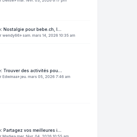
ar
DelIse
»
mar. févr. 03, 2026 6:17 pm
: Nostalgie pour bebe.ch, l…
ar
wendy66
»
sam. mars 14, 2026 10:35 am
: Trouver des activités pou…
ar
Edwinaa
»
jeu. mars 05, 2026 7:46 am
: Partagez vos meilleures i…
ar
Madie
»
mer. févr. 04, 2026 10:55 am