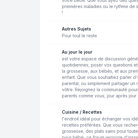
votre bébé. Que vous ayez des questio
premières maladies ou le rythme de s
!
Autres Sujets
Pour tout le reste
Au jour le jour
est votre espace de discussion géné
quotidiennes, poser vos questions et 
la grossesse, aux bébés, et aux pre
enfant. Que vous souhaitiez parler d'u
parental, ou simplement partager un 
vôtre. Rejoignez la communauté pour
parents comme vous, jour après jour
Cuisine / Recettes
l'endroit idéal pour échanger vos idé
recettes préférées. Que vous recher
grossesse, des plats sains pour toute
pour bébé, ce forum regorge d'inspir