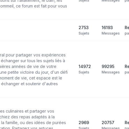
ns sur l’allaitement, le bain, les
Sujets
Messages
p
ommeil, ce forum est fait pour vous
2753
16193
Re
Sujets
Messages
p
ral pour partager vos expériences
échanger sur tous les sujets liés à
mières années de vie de votre
14972
99295
Re
ne petite victoire du jour, d'un défi
Sujets
Messages
p
moment de vie, cet espace est le
 échanger et soutenir d'autres
es culinaires et partager vos
chiez des repas adaptés à la
 la famille, ou des idées de purées
2969
20757
Re
ation. Partagez vos astuces,
Sujets
Messages
p