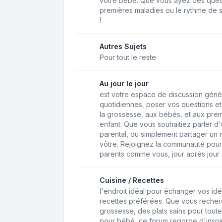
votre bébé. Que vous ayez des questio
premières maladies ou le rythme de s
!
Autres Sujets
Pour tout le reste
Au jour le jour
est votre espace de discussion géné
quotidiennes, poser vos questions et 
la grossesse, aux bébés, et aux pre
enfant. Que vous souhaitiez parler d'u
parental, ou simplement partager un 
vôtre. Rejoignez la communauté pour
parents comme vous, jour après jour
Cuisine / Recettes
l'endroit idéal pour échanger vos idé
recettes préférées. Que vous recher
grossesse, des plats sains pour toute
pour bébé, ce forum regorge d'inspir