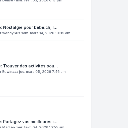
ar
DelIse
»
mar. févr. 03, 2026 6:17 pm
: Nostalgie pour bebe.ch, l…
ar
wendy66
»
sam. mars 14, 2026 10:35 am
: Trouver des activités pou…
ar
Edwinaa
»
jeu. mars 05, 2026 7:46 am
: Partagez vos meilleures i…
ar
Madie
»
mer. févr. 04, 2026 10:55 am