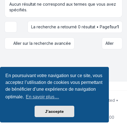
Aucun résultat ne correspond aux termes que vous avez
spécifiés.
La recherche a retourné 0 résultat • Page
1
sur
1
Options d’affichage et de tri
Aller sur la recherche avancée
Aller
En poursuivant votre navigation sur ce site, vous
acceptez l’utilisation de cookies vous permettant
de bénéficier d’une expérience de navigation
optimale.
En savoir plus…
Développé par
phpBB
® Forum Software © phpBB Limited •
Design by
Leenoz.com
Traduction française officielle
©
Qiaeru
J’accepte
Confidentialité
|
Conditions
|
Fuseau horaire sur
UTC+02:00