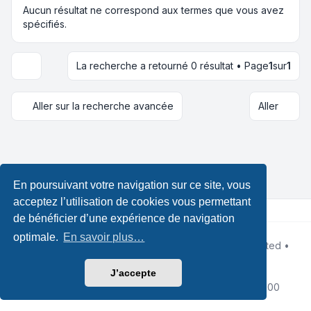
Aucun résultat ne correspond aux termes que vous avez
spécifiés.
La recherche a retourné 0 résultat • Page
1
sur
1
Options d’affichage et de tri
Aller sur la recherche avancée
Aller
En poursuivant votre navigation sur ce site, vous
acceptez l’utilisation de cookies vous permettant
de bénéficier d’une expérience de navigation
optimale.
En savoir plus…
Développé par
phpBB
® Forum Software © phpBB Limited •
Design by
Leenoz.com
Traduction française officielle
©
Qiaeru
J’accepte
Confidentialité
|
Conditions
|
Fuseau horaire sur
UTC+02:00