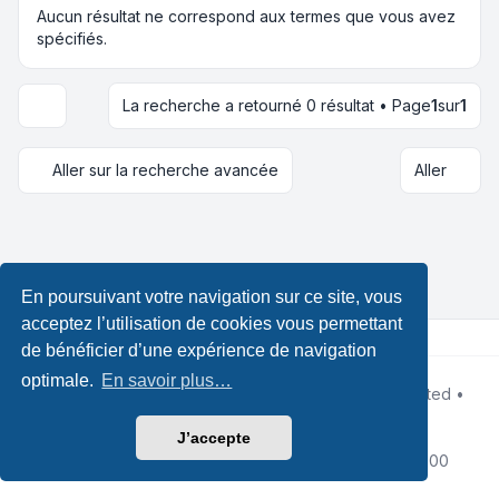
Aucun résultat ne correspond aux termes que vous avez
spécifiés.
La recherche a retourné 0 résultat • Page
1
sur
1
Options d’affichage et de tri
Aller sur la recherche avancée
Aller
En poursuivant votre navigation sur ce site, vous
acceptez l’utilisation de cookies vous permettant
de bénéficier d’une expérience de navigation
optimale.
En savoir plus…
Développé par
phpBB
® Forum Software © phpBB Limited •
Design by
Leenoz.com
Traduction française officielle
©
Qiaeru
J’accepte
Confidentialité
|
Conditions
|
Fuseau horaire sur
UTC+02:00