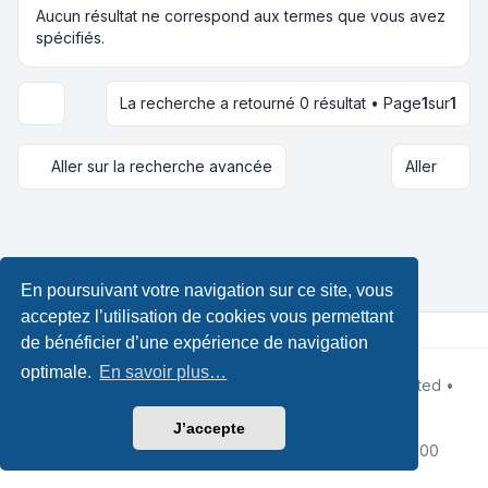
Aucun résultat ne correspond aux termes que vous avez
spécifiés.
La recherche a retourné 0 résultat • Page
1
sur
1
Options d’affichage et de tri
Aller sur la recherche avancée
Aller
En poursuivant votre navigation sur ce site, vous
acceptez l’utilisation de cookies vous permettant
de bénéficier d’une expérience de navigation
optimale.
En savoir plus…
Développé par
phpBB
® Forum Software © phpBB Limited •
Design by
Leenoz.com
Traduction française officielle
©
Qiaeru
J’accepte
Confidentialité
|
Conditions
|
Fuseau horaire sur
UTC+02:00