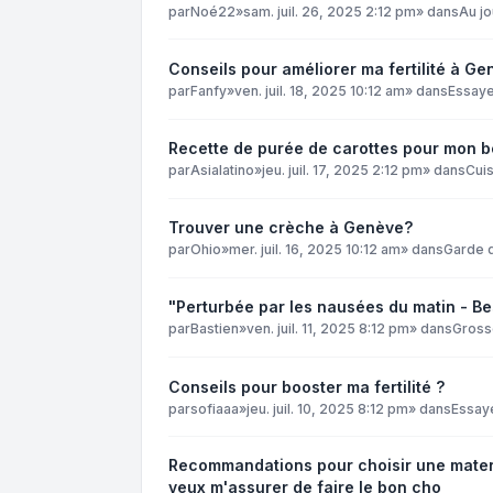
par
Noé22
»
sam. juil. 26, 2025 2:12 pm
» dans
Au jo
Conseils pour améliorer ma fertilité à Ge
par
Fanfy
»
ven. juil. 18, 2025 10:12 am
» dans
Essay
Recette de purée de carottes pour mon 
par
Asialatino
»
jeu. juil. 17, 2025 2:12 pm
» dans
Cuis
Trouver une crèche à Genève?
par
Ohio
»
mer. juil. 16, 2025 10:12 am
» dans
Garde 
"Perturbée par les nausées du matin - Be
par
Bastien
»
ven. juil. 11, 2025 8:12 pm
» dans
Gross
Conseils pour booster ma fertilité ?
par
sofiaaa
»
jeu. juil. 10, 2025 8:12 pm
» dans
Essay
Recommandations pour choisir une matern
veux m'assurer de faire le bon cho