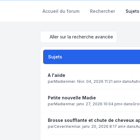
Accueil du forum
Rechercher
Sujets
Aller sur la recherche avancée
Sujets
A l'aiide
par
Madie
»
mer. févr. 04, 2026 11:21 am
» dans
Autr
Petite nouvelle Madie
par
Madie
»
mar. janv. 27, 2026 10:04 pm
» dans
Gro
Brosse soufflante et chute de cheveux 
par
Ceverine
»
mar. janv. 20, 2026 8:17 am
» dans
Au