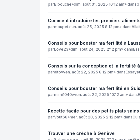
par
Bibouche
»
dim. août 31, 2025 10:12 am
» dans
G
Comment introduire les premiers aliment
par
moupet
»
lun. août 25, 2025 8:12 pm
» dans
Alla
Conseils pour booster ma fertilité à Laus
par
Love23
»
dim. août 24, 2025 2:12 pm
» dans
Ess
Conseils sur la conception et la fertilité
par
alto
»
ven. août 22, 2025 8:12 pm
» dans
Essaye
Conseils pour booster ma fertilité en Su
par
mimi1040
»
ven. août 22, 2025 10:12 am
» dans
Recette facile pour des petits plats sain
par
Vout68
»
mer. août 20, 2025 2:12 pm
» dans
Cuis
Trouver une crèche à Genève
par
Salinger
»
mar. août 19, 2025 2:12 pm
» dans
Gar