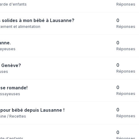
Réponses
arde d'enfants
0
s solides à mon bébé à Lausanne?
Réponses
itement et alimentation
0
anne.
Réponses
ayeuses
0
 à Genève?
Réponses
uses
0
isse romande!
Réponses
Essayeuses
0
s pour bébé depuis Lausanne !
Réponses
ine / Recettes
0
Réponses
de d'enfants