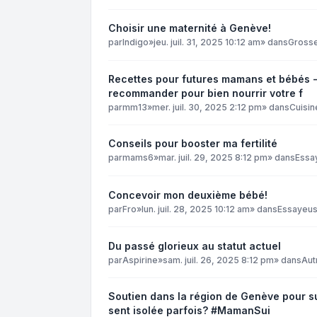
Choisir une maternité à Genève!
par
Indigo
»
jeu. juil. 31, 2025 10:12 am
» dans
Grosse
Recettes pour futures mamans et bébés -
recommander pour bien nourrir votre f
par
mm13
»
mer. juil. 30, 2025 2:12 pm
» dans
Cuisin
Conseils pour booster ma fertilité
par
mams6
»
mar. juil. 29, 2025 8:12 pm
» dans
Essa
Concevoir mon deuxième bébé!
par
Fro
»
lun. juil. 28, 2025 10:12 am
» dans
Essayeu
Du passé glorieux au statut actuel
par
Aspirine
»
sam. juil. 26, 2025 8:12 pm
» dans
Aut
Soutien dans la région de Genève pour sur
sent isolée parfois? #MamanSui