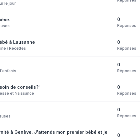
Réponses
ur le jour
0
nève.
Réponses
euses
0
bébé à Lausanne
Réponses
ine / Recettes
0
Réponses
d'enfants
0
soin de conseils?"
Réponses
esse et Naissance
0
Réponses
euses
ité à Genève. J'attends mon premier bébé et je
0