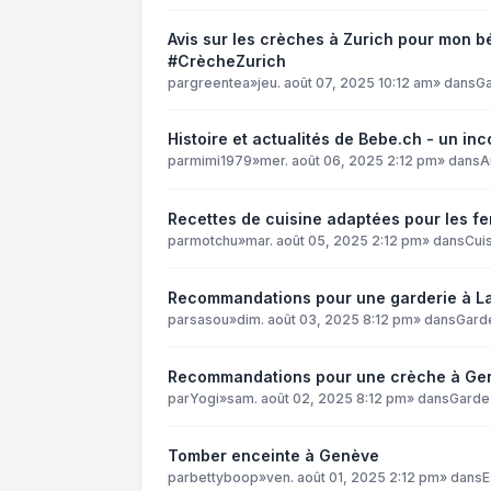
Avis sur les crèches à Zurich pour mon 
#CrècheZurich
par
greentea
»
jeu. août 07, 2025 10:12 am
» dans
Ga
Histoire et actualités de Bebe.ch - un i
par
mimi1979
»
mer. août 06, 2025 2:12 pm
» dans
A
Recettes de cuisine adaptées pour les f
par
motchu
»
mar. août 05, 2025 2:12 pm
» dans
Cuis
Recommandations pour une garderie à L
par
sasou
»
dim. août 03, 2025 8:12 pm
» dans
Gard
Recommandations pour une crèche à Ge
par
Yogi
»
sam. août 02, 2025 8:12 pm
» dans
Garde
Tomber enceinte à Genève
par
bettyboop
»
ven. août 01, 2025 2:12 pm
» dans
E