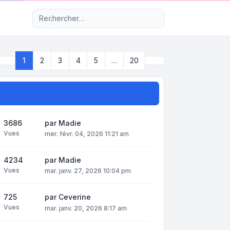
Recherche avancée
Suivant
1
2
3
4
5
…
20
Page
1
sur
20
3686
par
Madie
Vues
mer. févr. 04, 2026 11:21 am
4234
par
Madie
Vues
mar. janv. 27, 2026 10:04 pm
725
par
Ceverine
Vues
mar. janv. 20, 2026 8:17 am