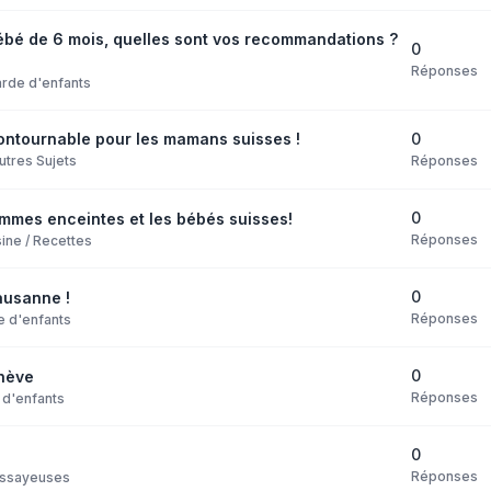
bébé de 6 mois, quelles sont vos recommandations ?
0
Réponses
rde d'enfants
0
ncontournable pour les mamans suisses !
Réponses
utres Sujets
0
emmes enceintes et les bébés suisses!
Réponses
ine / Recettes
0
ausanne !
Réponses
e d'enfants
0
nève
Réponses
 d'enfants
0
Réponses
ssayeuses