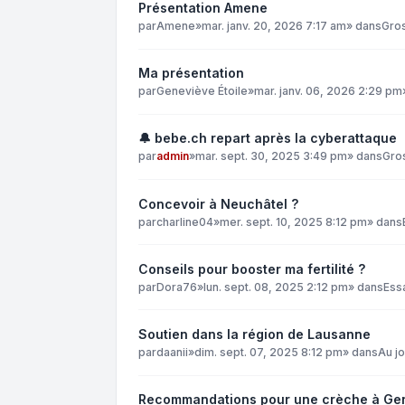
Présentation Amene
par
Amene
»
mar. janv. 20, 2026 7:17 am
» dans
Gro
Ma présentation
par
Geneviève Étoile
»
mar. janv. 06, 2026 2:29 pm
🔔 bebe.ch repart après la cyberattaque
par
admin
»
mar. sept. 30, 2025 3:49 pm
» dans
Gro
Concevoir à Neuchâtel ?
par
charline04
»
mer. sept. 10, 2025 8:12 pm
» dans
Conseils pour booster ma fertilité ?
par
Dora76
»
lun. sept. 08, 2025 2:12 pm
» dans
Ess
Soutien dans la région de Lausanne
par
daanii
»
dim. sept. 07, 2025 8:12 pm
» dans
Au jo
Recommandations pour une crèche à Ge