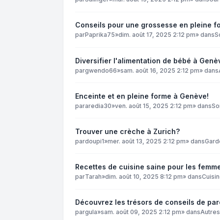
Conseils pour une grossesse en pleine f
par
Paprika75
»
dim. août 17, 2025 2:12 pm
» dans
S
Diversifier l'alimentation de bébé à Genè
par
gwendo66
»
sam. août 16, 2025 2:12 pm
» dans
Enceinte et en pleine forme à Genève!
par
aredia30
»
ven. août 15, 2025 2:12 pm
» dans
So
Trouver une crèche à Zurich?
par
doupi1
»
mer. août 13, 2025 2:12 pm
» dans
Gard
Recettes de cuisine saine pour les femmes
par
Tarah
»
dim. août 10, 2025 8:12 pm
» dans
Cuisin
Découvrez les trésors de conseils de par
par
gula
»
sam. août 09, 2025 2:12 pm
» dans
Autres