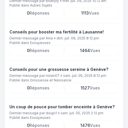
Dernier message par
bluelyly
»
mer. juil. 09, 2025 10:12 am
Publié dans
Autres Sujets
0
Réponses
1113
Vues
Conseils pour booster ma fertilité à Lausanne!
Dernier message par
Ania
»
dim. juil. 06, 2025 8:12 pm
Publié dans
Essayeuses
0
Réponses
1464
Vues
Conseils pour une grossesse sereine à Genève?
Dernier message par
nolan07
»
sam. juil. 05, 2025 8:12 pm
Publié dans
Grossesse et Naissance
0
Réponses
1527
Vues
Un coup de pouce pour tomber enceinte à Genève?
Dernier message par
doupi1
»
sam. juil. 05, 2025 2:12 pm
Publié dans
Essayeuses
0
Réponses
1476
Vues