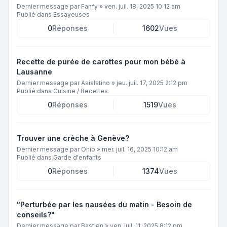
Dernier message par
Fanfy
»
ven. juil. 18, 2025 10:12 am
Publié dans
Essayeuses
0
Réponses
1602
Vues
Recette de purée de carottes pour mon bébé à
Lausanne
Dernier message par
Asialatino
»
jeu. juil. 17, 2025 2:12 pm
Publié dans
Cuisine / Recettes
0
Réponses
1519
Vues
Trouver une crèche à Genève?
Dernier message par
Ohio
»
mer. juil. 16, 2025 10:12 am
Publié dans
Garde d'enfants
0
Réponses
1374
Vues
"Perturbée par les nausées du matin - Besoin de
conseils?"
Dernier message par
Bastien
»
ven. juil. 11, 2025 8:12 pm