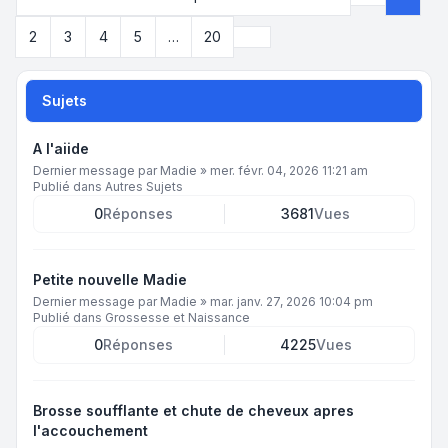
Page
1
sur
2
Suivant
2
3
4
5
…
20
Sujets
A l'aiide
Dernier message par
Madie
»
mer. févr. 04, 2026 11:21 am
Publié dans
Autres Sujets
0
Réponses
3681
Vues
Petite nouvelle Madie
Dernier message par
Madie
»
mar. janv. 27, 2026 10:04 pm
Publié dans
Grossesse et Naissance
0
Réponses
4225
Vues
Brosse soufflante et chute de cheveux apres
l'accouchement