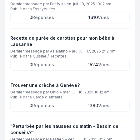
Dernier message par
Fanfy
»
ven. juil. 18, 2025 10:12 am
Publié dans
Essayeuses
0
Réponses
1610
Vues
Recette de purée de carottes pour mon bébé à
Lausanne
Dernier message par
Asialatino
»
jeu. juil. 17, 2025 2:12 pm
Publié dans
Cuisine / Recettes
0
Réponses
1524
Vues
Trouver une crèche à Genève?
Dernier message par
Ohio
»
mer. juil. 16, 2025 10:12 am
Publié dans
Garde d'enfants
0
Réponses
1380
Vues
"Perturbée par les nausées du matin - Besoin de
conseils?"
Dernier message par
Bastien
»
ven. juil. 11, 2025 8:12 pm