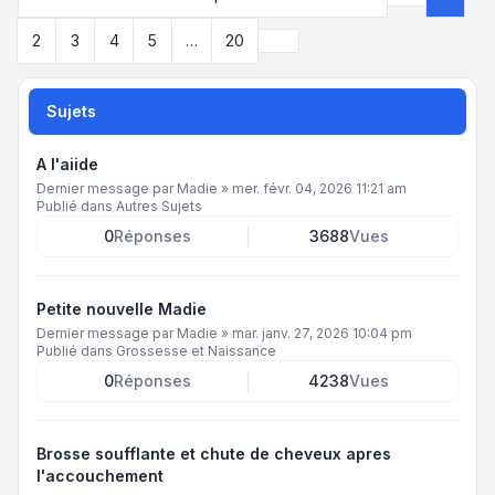
Page
1
sur
2
Suivant
2
3
4
5
…
20
Sujets
A l'aiide
Dernier message par
Madie
»
mer. févr. 04, 2026 11:21 am
Publié dans
Autres Sujets
0
Réponses
3688
Vues
Petite nouvelle Madie
Dernier message par
Madie
»
mar. janv. 27, 2026 10:04 pm
Publié dans
Grossesse et Naissance
0
Réponses
4238
Vues
Brosse soufflante et chute de cheveux apres
l'accouchement