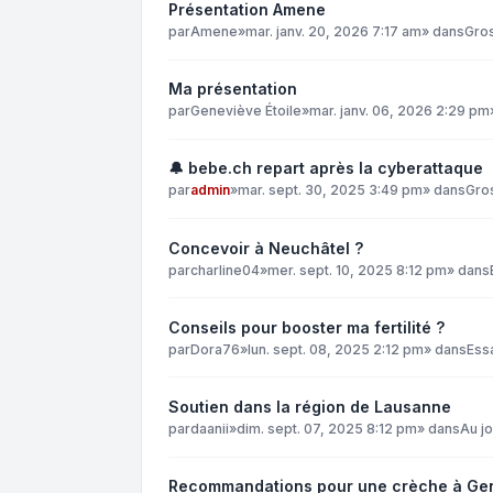
Présentation Amene
par
Amene
»
mar. janv. 20, 2026 7:17 am
» dans
Gro
Ma présentation
par
Geneviève Étoile
»
mar. janv. 06, 2026 2:29 pm
🔔 bebe.ch repart après la cyberattaque
par
admin
»
mar. sept. 30, 2025 3:49 pm
» dans
Gro
Concevoir à Neuchâtel ?
par
charline04
»
mer. sept. 10, 2025 8:12 pm
» dans
Conseils pour booster ma fertilité ?
par
Dora76
»
lun. sept. 08, 2025 2:12 pm
» dans
Ess
Soutien dans la région de Lausanne
par
daanii
»
dim. sept. 07, 2025 8:12 pm
» dans
Au jo
Recommandations pour une crèche à Ge