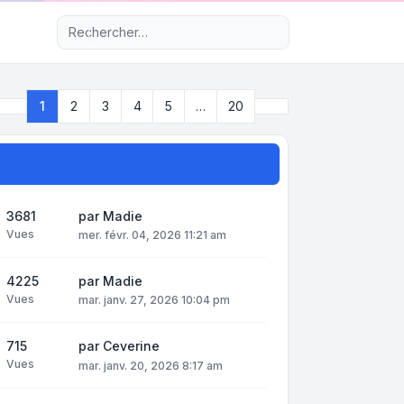
Recherche avancée
Suivant
1
2
3
4
5
…
20
Page
1
sur
20
3681
par
Madie
Vues
mer. févr. 04, 2026 11:21 am
4225
par
Madie
Vues
mar. janv. 27, 2026 10:04 pm
715
par
Ceverine
Vues
mar. janv. 20, 2026 8:17 am