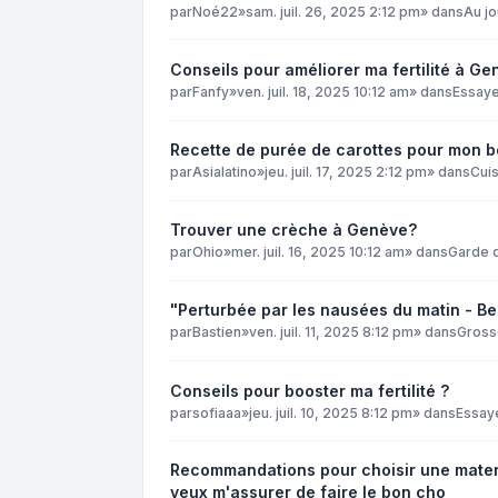
par
Noé22
»
sam. juil. 26, 2025 2:12 pm
» dans
Au jo
Conseils pour améliorer ma fertilité à Ge
par
Fanfy
»
ven. juil. 18, 2025 10:12 am
» dans
Essay
Recette de purée de carottes pour mon 
par
Asialatino
»
jeu. juil. 17, 2025 2:12 pm
» dans
Cuis
Trouver une crèche à Genève?
par
Ohio
»
mer. juil. 16, 2025 10:12 am
» dans
Garde 
"Perturbée par les nausées du matin - Be
par
Bastien
»
ven. juil. 11, 2025 8:12 pm
» dans
Gross
Conseils pour booster ma fertilité ?
par
sofiaaa
»
jeu. juil. 10, 2025 8:12 pm
» dans
Essay
Recommandations pour choisir une matern
veux m'assurer de faire le bon cho