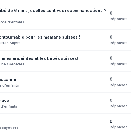
bébé de 6 mois, quelles sont vos recommandations ?
0
Réponses
rde d'enfants
0
ncontournable pour les mamans suisses !
Réponses
utres Sujets
0
emmes enceintes et les bébés suisses!
Réponses
ine / Recettes
0
ausanne !
Réponses
e d'enfants
0
nève
Réponses
 d'enfants
0
Réponses
ssayeuses