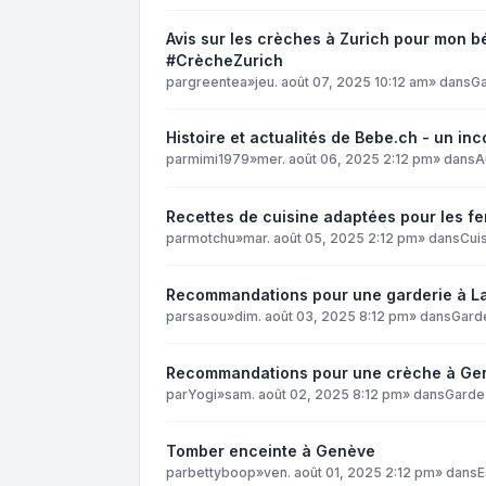
Avis sur les crèches à Zurich pour mon 
#CrècheZurich
par
greentea
»
jeu. août 07, 2025 10:12 am
» dans
Ga
Histoire et actualités de Bebe.ch - un i
par
mimi1979
»
mer. août 06, 2025 2:12 pm
» dans
A
Recettes de cuisine adaptées pour les f
par
motchu
»
mar. août 05, 2025 2:12 pm
» dans
Cuis
Recommandations pour une garderie à L
par
sasou
»
dim. août 03, 2025 8:12 pm
» dans
Gard
Recommandations pour une crèche à Ge
par
Yogi
»
sam. août 02, 2025 8:12 pm
» dans
Garde
Tomber enceinte à Genève
par
bettyboop
»
ven. août 01, 2025 2:12 pm
» dans
E