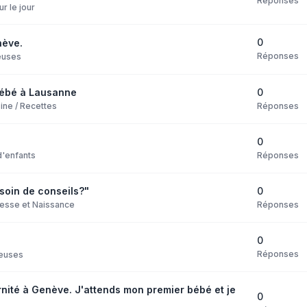
Réponses
ur le jour
0
nève.
Réponses
euses
0
bébé à Lausanne
Réponses
ine / Recettes
0
Réponses
d'enfants
0
soin de conseils?"
Réponses
esse et Naissance
0
Réponses
euses
ité à Genève. J'attends mon premier bébé et je
0