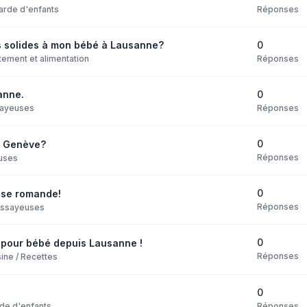
Réponses
arde d'enfants
0
s solides à mon bébé à Lausanne?
Réponses
itement et alimentation
0
anne.
Réponses
ayeuses
0
 à Genève?
Réponses
uses
0
isse romande!
Réponses
Essayeuses
0
s pour bébé depuis Lausanne !
Réponses
ine / Recettes
0
Réponses
de d'enfants