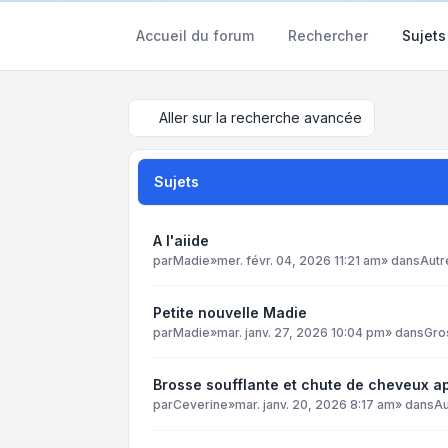
Accueil du forum
Rechercher
Sujets
Aller sur la recherche avancée
Sujets
A l'aiide
par
Madie
»
mer. févr. 04, 2026 11:21 am
» dans
Autr
Petite nouvelle Madie
par
Madie
»
mar. janv. 27, 2026 10:04 pm
» dans
Gro
Brosse soufflante et chute de cheveux 
par
Ceverine
»
mar. janv. 20, 2026 8:17 am
» dans
Au