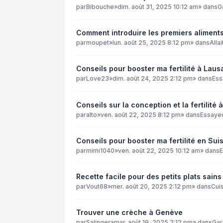
par
Bibouche
»
dim. août 31, 2025 10:12 am
» dans
G
Comment introduire les premiers aliment
par
moupet
»
lun. août 25, 2025 8:12 pm
» dans
Alla
Conseils pour booster ma fertilité à Laus
par
Love23
»
dim. août 24, 2025 2:12 pm
» dans
Ess
Conseils sur la conception et la fertilité
par
alto
»
ven. août 22, 2025 8:12 pm
» dans
Essaye
Conseils pour booster ma fertilité en Su
par
mimi1040
»
ven. août 22, 2025 10:12 am
» dans
Recette facile pour des petits plats sain
par
Vout68
»
mer. août 20, 2025 2:12 pm
» dans
Cuis
Trouver une crèche à Genève
par
Salinger
»
mar. août 19, 2025 2:12 pm
» dans
Gar