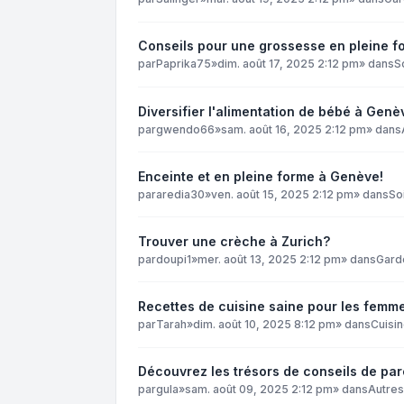
Conseils pour une grossesse en pleine f
par
Paprika75
»
dim. août 17, 2025 2:12 pm
» dans
S
Diversifier l'alimentation de bébé à Genè
par
gwendo66
»
sam. août 16, 2025 2:12 pm
» dans
Enceinte et en pleine forme à Genève!
par
aredia30
»
ven. août 15, 2025 2:12 pm
» dans
So
Trouver une crèche à Zurich?
par
doupi1
»
mer. août 13, 2025 2:12 pm
» dans
Gard
Recettes de cuisine saine pour les femmes
par
Tarah
»
dim. août 10, 2025 8:12 pm
» dans
Cuisin
Découvrez les trésors de conseils de par
par
gula
»
sam. août 09, 2025 2:12 pm
» dans
Autres