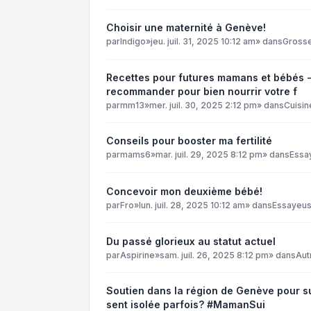
Choisir une maternité à Genève!
par
Indigo
»
jeu. juil. 31, 2025 10:12 am
» dans
Grosse
Recettes pour futures mamans et bébés -
recommander pour bien nourrir votre f
par
mm13
»
mer. juil. 30, 2025 2:12 pm
» dans
Cuisin
Conseils pour booster ma fertilité
par
mams6
»
mar. juil. 29, 2025 8:12 pm
» dans
Essa
Concevoir mon deuxième bébé!
par
Fro
»
lun. juil. 28, 2025 10:12 am
» dans
Essayeu
Du passé glorieux au statut actuel
par
Aspirine
»
sam. juil. 26, 2025 8:12 pm
» dans
Aut
Soutien dans la région de Genève pour sur
sent isolée parfois? #MamanSui