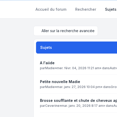
Accueil du forum
Rechercher
Sujets
Aller sur la recherche avancée
Sujets
A l'aiide
par
Madie
»
mer. févr. 04, 2026 11:21 am
» dans
Autr
Petite nouvelle Madie
par
Madie
»
mar. janv. 27, 2026 10:04 pm
» dans
Gro
Brosse soufflante et chute de cheveux 
par
Ceverine
»
mar. janv. 20, 2026 8:17 am
» dans
Au