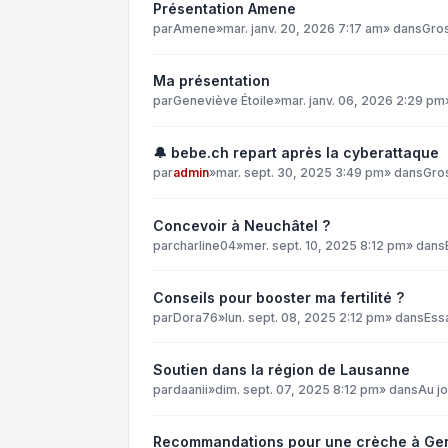
Présentation Amene
par
Amene
»
mar. janv. 20, 2026 7:17 am
» dans
Gro
Ma présentation
par
Geneviève Étoile
»
mar. janv. 06, 2026 2:29 pm
🔔 bebe.ch repart après la cyberattaque
par
admin
»
mar. sept. 30, 2025 3:49 pm
» dans
Gro
Concevoir à Neuchâtel ?
par
charline04
»
mer. sept. 10, 2025 8:12 pm
» dans
Conseils pour booster ma fertilité ?
par
Dora76
»
lun. sept. 08, 2025 2:12 pm
» dans
Ess
Soutien dans la région de Lausanne
par
daanii
»
dim. sept. 07, 2025 8:12 pm
» dans
Au jo
Recommandations pour une crèche à Ge