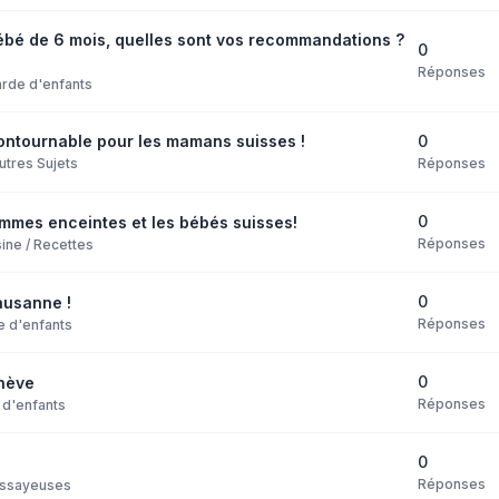
bébé de 6 mois, quelles sont vos recommandations ?
0
Réponses
rde d'enfants
0
ncontournable pour les mamans suisses !
Réponses
utres Sujets
0
emmes enceintes et les bébés suisses!
Réponses
ine / Recettes
0
ausanne !
Réponses
e d'enfants
0
nève
Réponses
 d'enfants
0
Réponses
ssayeuses