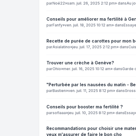
par
Noé22
»
sam. juil. 26, 2025 2:12 pm
» dans
Au jo
Conseils pour améliorer ma fertilité à Ge
par
Fanfy
»
ven. juil. 18, 2025 10:12 am
» dans
Essay
Recette de purée de carottes pour mon 
par
Asialatino
»
jeu. juil. 17, 2025 2:12 pm
» dans
Cuis
Trouver une crèche à Genève?
par
Ohio
»
mer. juil. 16, 2025 10:12 am
» dans
Garde 
"Perturbée par les nausées du matin - Be
par
Bastien
»
ven. juil. 11, 2025 8:12 pm
» dans
Gross
Conseils pour booster ma fertilité ?
par
sofiaaa
»
jeu. juil. 10, 2025 8:12 pm
» dans
Essay
Recommandations pour choisir une matern
veux m'assurer de faire le bon cho