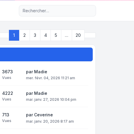
Recherche avancée
Suivant
1
2
3
4
5
…
20
Page
1
sur
20
3673
par
Madie
Vues
mer. févr. 04, 2026 11:21 am
4222
par
Madie
Vues
mar. janv. 27, 2026 10:04 pm
713
par
Ceverine
Vues
mar. janv. 20, 2026 8:17 am