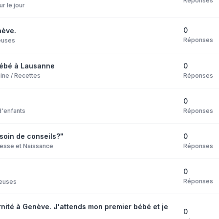
Réponses
ur le jour
0
nève.
Réponses
euses
0
bébé à Lausanne
Réponses
ine / Recettes
0
Réponses
d'enfants
0
soin de conseils?"
Réponses
esse et Naissance
0
Réponses
euses
ité à Genève. J'attends mon premier bébé et je
0