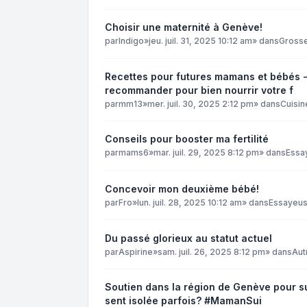
Choisir une maternité à Genève!
par
Indigo
»
jeu. juil. 31, 2025 10:12 am
» dans
Grosse
Recettes pour futures mamans et bébés -
recommander pour bien nourrir votre f
par
mm13
»
mer. juil. 30, 2025 2:12 pm
» dans
Cuisin
Conseils pour booster ma fertilité
par
mams6
»
mar. juil. 29, 2025 8:12 pm
» dans
Essa
Concevoir mon deuxième bébé!
par
Fro
»
lun. juil. 28, 2025 10:12 am
» dans
Essayeu
Du passé glorieux au statut actuel
par
Aspirine
»
sam. juil. 26, 2025 8:12 pm
» dans
Aut
Soutien dans la région de Genève pour sur
sent isolée parfois? #MamanSui