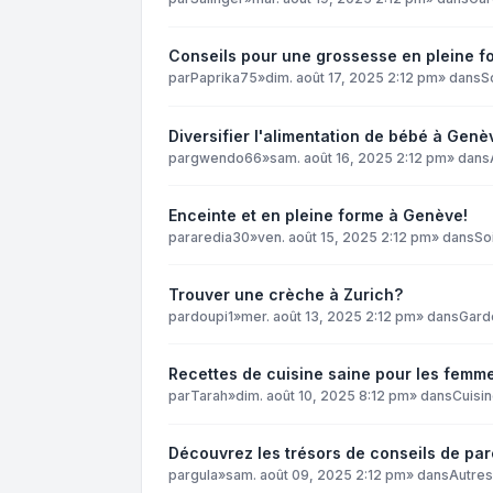
Conseils pour une grossesse en pleine f
par
Paprika75
»
dim. août 17, 2025 2:12 pm
» dans
S
Diversifier l'alimentation de bébé à Genè
par
gwendo66
»
sam. août 16, 2025 2:12 pm
» dans
Enceinte et en pleine forme à Genève!
par
aredia30
»
ven. août 15, 2025 2:12 pm
» dans
So
Trouver une crèche à Zurich?
par
doupi1
»
mer. août 13, 2025 2:12 pm
» dans
Gard
Recettes de cuisine saine pour les femmes
par
Tarah
»
dim. août 10, 2025 8:12 pm
» dans
Cuisin
Découvrez les trésors de conseils de par
par
gula
»
sam. août 09, 2025 2:12 pm
» dans
Autres