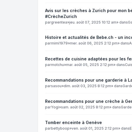
Avis sur les crèches à Zurich pour mon 
#CrècheZurich
par
greentea
»
jeu. août 07, 2025 10:12 am
» dans
Ga
Histoire et actualités de Bebe.ch - un i
par
mimi1979
»
mer. août 06, 2025 2:12 pm
» dans
A
Recettes de cuisine adaptées pour les f
par
motchu
»
mar. août 05, 2025 2:12 pm
» dans
Cuis
Recommandations pour une garderie à L
par
sasou
»
dim. août 03, 2025 8:12 pm
» dans
Gard
Recommandations pour une crèche à Ge
par
Yogi
»
sam. août 02, 2025 8:12 pm
» dans
Garde
Tomber enceinte à Genève
par
bettyboop
»
ven. août 01, 2025 2:12 pm
» dans
E