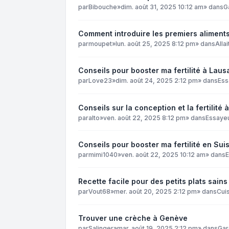
par
Bibouche
»
dim. août 31, 2025 10:12 am
» dans
G
Comment introduire les premiers aliment
par
moupet
»
lun. août 25, 2025 8:12 pm
» dans
Alla
Conseils pour booster ma fertilité à Laus
par
Love23
»
dim. août 24, 2025 2:12 pm
» dans
Ess
Conseils sur la conception et la fertilité
par
alto
»
ven. août 22, 2025 8:12 pm
» dans
Essaye
Conseils pour booster ma fertilité en Su
par
mimi1040
»
ven. août 22, 2025 10:12 am
» dans
Recette facile pour des petits plats sain
par
Vout68
»
mer. août 20, 2025 2:12 pm
» dans
Cuis
Trouver une crèche à Genève
par
Salinger
»
mar. août 19, 2025 2:12 pm
» dans
Gar