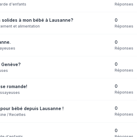
Réponses
arde d'enfants
0
s solides à mon bébé à Lausanne?
Réponses
itement et alimentation
0
anne.
Réponses
ayeuses
0
 à Genève?
Réponses
uses
0
isse romande!
Réponses
Essayeuses
0
s pour bébé depuis Lausanne !
Réponses
ine / Recettes
0
Réponses
de d'enfants