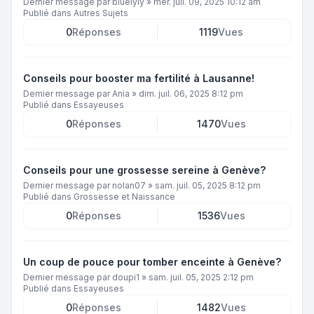
Dernier message par
bluelyly
»
mer. juil. 09, 2025 10:12 am
Publié dans
Autres Sujets
0
Réponses
1119
Vues
Conseils pour booster ma fertilité à Lausanne!
Dernier message par
Ania
»
dim. juil. 06, 2025 8:12 pm
Publié dans
Essayeuses
0
Réponses
1470
Vues
Conseils pour une grossesse sereine à Genève?
Dernier message par
nolan07
»
sam. juil. 05, 2025 8:12 pm
Publié dans
Grossesse et Naissance
0
Réponses
1536
Vues
Un coup de pouce pour tomber enceinte à Genève?
Dernier message par
doupi1
»
sam. juil. 05, 2025 2:12 pm
Publié dans
Essayeuses
0
Réponses
1482
Vues