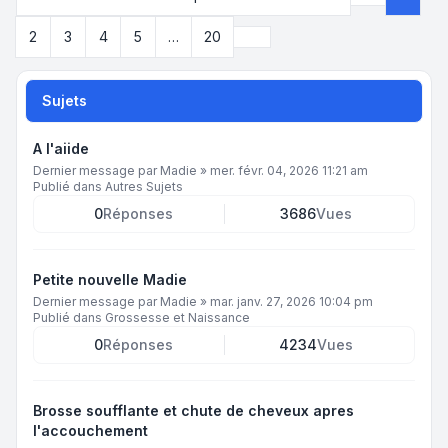
Page
1
sur
2
Suivant
2
3
4
5
…
20
Sujets
A l'aiide
Dernier message par
Madie
»
mer. févr. 04, 2026 11:21 am
Publié dans
Autres Sujets
0
Réponses
3686
Vues
Petite nouvelle Madie
Dernier message par
Madie
»
mar. janv. 27, 2026 10:04 pm
Publié dans
Grossesse et Naissance
0
Réponses
4234
Vues
Brosse soufflante et chute de cheveux apres
l'accouchement