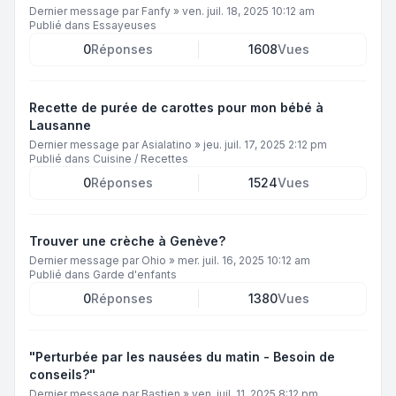
Dernier message par
Fanfy
»
ven. juil. 18, 2025 10:12 am
Publié dans
Essayeuses
0
Réponses
1608
Vues
Recette de purée de carottes pour mon bébé à
Lausanne
Dernier message par
Asialatino
»
jeu. juil. 17, 2025 2:12 pm
Publié dans
Cuisine / Recettes
0
Réponses
1524
Vues
Trouver une crèche à Genève?
Dernier message par
Ohio
»
mer. juil. 16, 2025 10:12 am
Publié dans
Garde d'enfants
0
Réponses
1380
Vues
"Perturbée par les nausées du matin - Besoin de
conseils?"
Dernier message par
Bastien
»
ven. juil. 11, 2025 8:12 pm