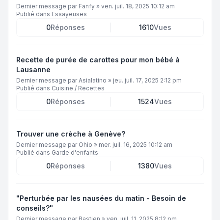
Dernier message par
Fanfy
»
ven. juil. 18, 2025 10:12 am
Publié dans
Essayeuses
0
Réponses
1610
Vues
Recette de purée de carottes pour mon bébé à
Lausanne
Dernier message par
Asialatino
»
jeu. juil. 17, 2025 2:12 pm
Publié dans
Cuisine / Recettes
0
Réponses
1524
Vues
Trouver une crèche à Genève?
Dernier message par
Ohio
»
mer. juil. 16, 2025 10:12 am
Publié dans
Garde d'enfants
0
Réponses
1380
Vues
"Perturbée par les nausées du matin - Besoin de
conseils?"
Dernier message par
Bastien
»
ven. juil. 11, 2025 8:12 pm