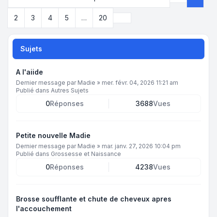
Page
1
sur
2
Suivant
2
3
4
5
…
20
Sujets
A l'aiide
Dernier message par
Madie
»
mer. févr. 04, 2026 11:21 am
Publié dans
Autres Sujets
0
Réponses
3688
Vues
Petite nouvelle Madie
Dernier message par
Madie
»
mar. janv. 27, 2026 10:04 pm
Publié dans
Grossesse et Naissance
0
Réponses
4238
Vues
Brosse soufflante et chute de cheveux apres
l'accouchement