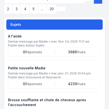
Page
1
sur
2
Suivant
2
3
4
5
…
20
Sujets
A l'aiide
Dernier message par
Madie
»
mer. févr. 04, 2026 11:21 am
Publié dans
Autres Sujets
0
Réponses
3688
Vues
Petite nouvelle Madie
Dernier message par
Madie
»
mar. janv. 27, 2026 10:04 pm
Publié dans
Grossesse et Naissance
0
Réponses
4239
Vues
Brosse soufflante et chute de cheveux apres
l'accouchement