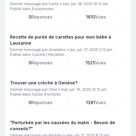
Dernier message par
Fanfy
»
ven. juil. 18, 2025 10:12 am
Publié dans
Essayeuses
0
Réponses
1610
Vues
Recette de purée de carottes pour mon bébé à
Lausanne
Dernier message par
Asialatino
»
jeu. juil. 17, 2025 2:12 pm
Publié dans
Cuisine / Recettes
0
Réponses
1525
Vues
Trouver une crèche à Genève?
Dernier message par
Ohio
»
mer. juil. 16, 2025 10:12 am
Publié dans
Garde d'enfants
0
Réponses
1381
Vues
"Perturbée par les nausées du matin - Besoin de
conseils?"
Dernier message par
Bastien
»
ven. juil. 11, 2025 8:12 pm