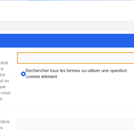
doit
re
Rechercher tous les termes ou utiliser une question
tre
comme élément
ul un
que
 vous
s.
ctère
es