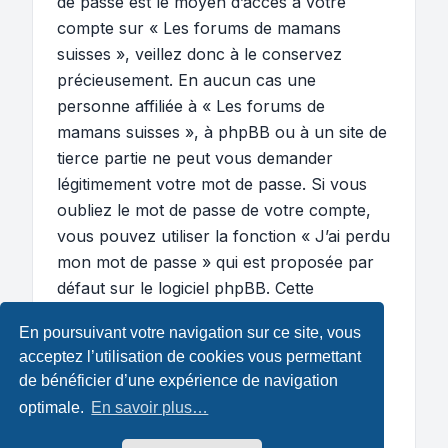
de passe est le moyen d’accès à votre
compte sur « Les forums de mamans
suisses », veillez donc à le conservez
précieusement. En aucun cas une
personne affiliée à « Les forums de
mamans suisses », à phpBB ou à un site de
tierce partie ne peut vous demander
légitimement votre mot de passe. Si vous
oubliez le mot de passe de votre compte,
vous pouvez utiliser la fonction « J’ai perdu
mon mot de passe » qui est proposée par
défaut sur le logiciel phpBB. Cette
fonctionnalité vous demandera de spécifier
En poursuivant votre navigation sur ce site, vous
votre nom d’utilisateur et votre adresse de
acceptez l’utilisation de cookies vous permettant
courriel et le logiciel phpBB générera alors
de bénéficier d’une expérience de navigation
un nouveau mot de passe afin que vous
optimale.
En savoir plus…
puissiez reprendre le contrôle de votre
compte.