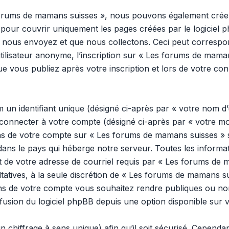
 forums de mamans suisses », nous pouvons également créer
pour couvrir uniquement les pages créées par le logiciel 
 nous envoyez et que nous collectons. Ceci peut correspon
tilisateur anonyme, l’inscription sur « Les forums de mama
e vous publiez après votre inscription et lors de votre co
n identifiant unique (désigné ci-après par « votre nom d’u
onnecter à votre compte (désigné ci-après par « votre mo
ons de votre compte sur « Les forums de mamans suisses » s
dans le pays qui héberge notre serveur. Toutes les inform
 et de votre adresse de courriel requis par « Les forums de
ultatives, à la seule discrétion de « Les forums de mamans s
ns de votre compte vous souhaitez rendre publiques ou no
ffusion du logiciel phpBB depuis une option disponible sur 
n chiffrage à sens unique) afin qu’il soit sécurisé. Cepend