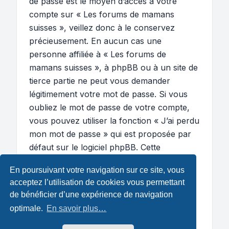
de passe est le moyen d’accès à votre
compte sur « Les forums de mamans
suisses », veillez donc à le conservez
précieusement. En aucun cas une
personne affiliée à « Les forums de
mamans suisses », à phpBB ou à un site de
tierce partie ne peut vous demander
légitimement votre mot de passe. Si vous
oubliez le mot de passe de votre compte,
vous pouvez utiliser la fonction « J’ai perdu
mon mot de passe » qui est proposée par
défaut sur le logiciel phpBB. Cette
fonctionnalité vous demandera de spécifier
En poursuivant votre navigation sur ce site, vous
votre nom d’utilisateur et votre adresse de
acceptez l’utilisation de cookies vous permettant
courriel et le logiciel phpBB générera alors
de bénéficier d’une expérience de navigation
un nouveau mot de passe afin que vous
optimale.
En savoir plus…
puissiez reprendre le contrôle de votre
compte.