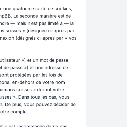
 une quatrième sorte de cookies,
phpBB. La seconde manière est de
dre — mais n’est pas limité à — la
ns suisses » (désignée ci-après par
nnexion (désignés ci-après par « vos
tilisateur ») et un mot de passe
t de passe ») et une adresse de
ont protégées par les lois de
ations, en-dehors de votre nom
 mamans suisses » durant votre
uisses ». Dans tous les cas, vous
n. De plus, vous pouvez décider de
votre compte.
ant, il est recommandé de ne pas