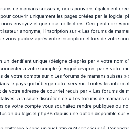
 forums de mamans suisses », nous pouvons également créer
pour couvrir uniquement les pages créées par le logiciel 
 nous envoyez et que nous collectons. Ceci peut correspon
tilisateur anonyme, l’inscription sur « Les forums de mama
e vous publiez après votre inscription et lors de votre co
n identifiant unique (désigné ci-après par « votre nom d’u
onnecter à votre compte (désigné ci-après par « votre mo
ons de votre compte sur « Les forums de mamans suisses » s
dans le pays qui héberge notre serveur. Toutes les inform
 et de votre adresse de courriel requis par « Les forums de
ultatives, à la seule discrétion de « Les forums de mamans s
ns de votre compte vous souhaitez rendre publiques ou no
ffusion du logiciel phpBB depuis une option disponible sur 
n chiffrage à sens unique) afin qu’il soit sécurisé. Cepend