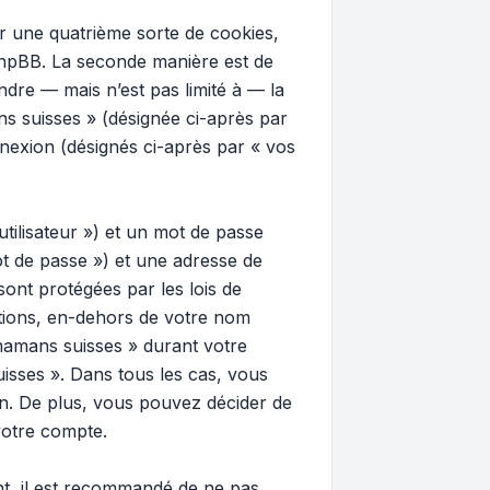
 une quatrième sorte de cookies,
phpBB. La seconde manière est de
dre — mais n’est pas limité à — la
ns suisses » (désignée ci-après par
nnexion (désignés ci-après par « vos
tilisateur ») et un mot de passe
t de passe ») et une adresse de
ont protégées par les lois de
ations, en-dehors de votre nom
 mamans suisses » durant votre
uisses ». Dans tous les cas, vous
n. De plus, vous pouvez décider de
votre compte.
ant, il est recommandé de ne pas