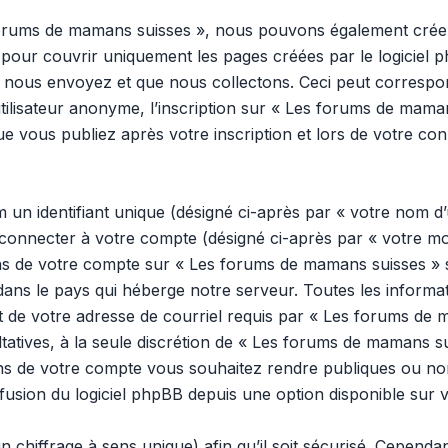
 forums de mamans suisses », nous pouvons également créer
pour couvrir uniquement les pages créées par le logiciel 
 nous envoyez et que nous collectons. Ceci peut correspon
tilisateur anonyme, l’inscription sur « Les forums de mama
e vous publiez après votre inscription et lors de votre co
n identifiant unique (désigné ci-après par « votre nom d’u
onnecter à votre compte (désigné ci-après par « votre mo
ons de votre compte sur « Les forums de mamans suisses » s
dans le pays qui héberge notre serveur. Toutes les inform
 et de votre adresse de courriel requis par « Les forums de
ultatives, à la seule discrétion de « Les forums de mamans s
ns de votre compte vous souhaitez rendre publiques ou no
ffusion du logiciel phpBB depuis une option disponible sur 
n chiffrage à sens unique) afin qu’il soit sécurisé. Cepend