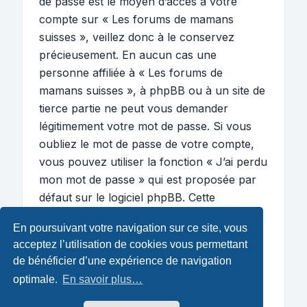
de passe est le moyen d’accès à votre
compte sur « Les forums de mamans
suisses », veillez donc à le conservez
précieusement. En aucun cas une
personne affiliée à « Les forums de
mamans suisses », à phpBB ou à un site de
tierce partie ne peut vous demander
légitimement votre mot de passe. Si vous
oubliez le mot de passe de votre compte,
vous pouvez utiliser la fonction « J’ai perdu
mon mot de passe » qui est proposée par
défaut sur le logiciel phpBB. Cette
fonctionnalité vous demandera de spécifier
En poursuivant votre navigation sur ce site, vous
votre nom d’utilisateur et votre adresse de
acceptez l’utilisation de cookies vous permettant
courriel et le logiciel phpBB générera alors
de bénéficier d’une expérience de navigation
un nouveau mot de passe afin que vous
optimale.
En savoir plus…
puissiez reprendre le contrôle de votre
compte.