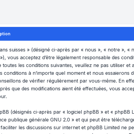
ption
s suisses » (désigné ci-après par « nous », « notre », «
 »), vous acceptez d’être légalement responsable des condi
 toutes les conditions suivantes, veuillez ne pas utiliser 
s conditions à n’importe quel moment et nous essaierons 
nseillons de vérifier régulièrement par vous-même. En effet
rès que des modifications aient été effectuées, vous acce
our.
B (désignés ci-après par « logiciel phpBB » et « phpBB Lim
ence publique générale GNU 2.0
» et qui peut être téléchar
 faciliter les discussions sur internet et phpBB Limited ne