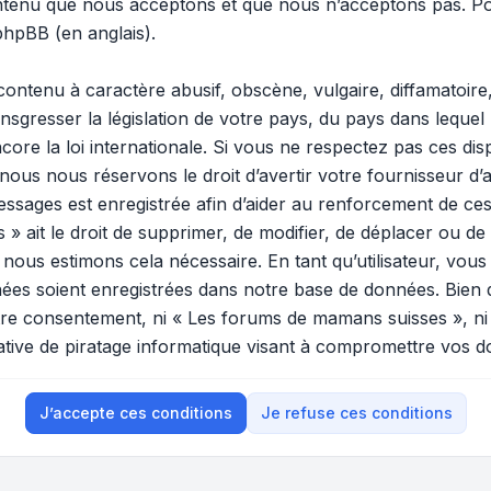
ontenu que nous acceptons et que nous n’acceptons pas. Po
 phpBB
(en anglais).
ontenu à caractère abusif, obscène, vulgaire, diffamatoir
ansgresser la législation de votre pays, du pays dans lequel
ore la loi internationale. Si vous ne respectez pas ces di
 nous nous réservons le droit d’avertir votre fournisseur d’a
 messages est enregistrée afin d’aider au renforcement de ces
ait le droit de supprimer, de modifier, de déplacer ou de v
ous estimons cela nécessaire. En tant qu’utilisateur, vous
ées soient enregistrées dans notre base de données. Bien 
votre consentement, ni « Les forums de mamans suisses », n
tive de piratage informatique visant à compromettre vos d
J’accepte ces conditions
Je refuse ces conditions