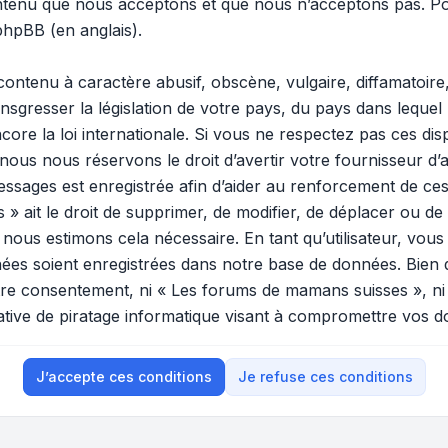
ontenu que nous acceptons et que nous n’acceptons pas. Po
 phpBB
(en anglais).
ontenu à caractère abusif, obscène, vulgaire, diffamatoir
ansgresser la législation de votre pays, du pays dans lequel
ore la loi internationale. Si vous ne respectez pas ces di
 nous nous réservons le droit d’avertir votre fournisseur d’a
 messages est enregistrée afin d’aider au renforcement de ces
ait le droit de supprimer, de modifier, de déplacer ou de v
ous estimons cela nécessaire. En tant qu’utilisateur, vous
ées soient enregistrées dans notre base de données. Bien 
votre consentement, ni « Les forums de mamans suisses », n
tive de piratage informatique visant à compromettre vos d
J’accepte ces conditions
Je refuse ces conditions