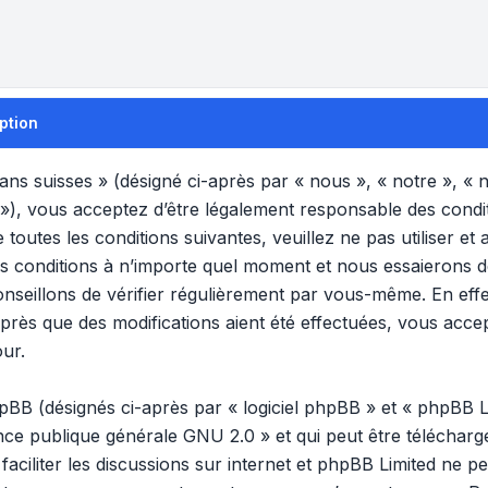
ption
s suisses » (désigné ci-après par « nous », « notre », «
 »), vous acceptez d’être légalement responsable des condi
 toutes les conditions suivantes, veuillez ne pas utiliser 
s conditions à n’importe quel moment et nous essaierons 
nseillons de vérifier régulièrement par vous-même. En effet
rès que des modifications aient été effectuées, vous acce
our.
B (désignés ci-après par « logiciel phpBB » et « phpBB Lim
ence publique générale GNU 2.0
» et qui peut être téléchar
 faciliter les discussions sur internet et phpBB Limited ne