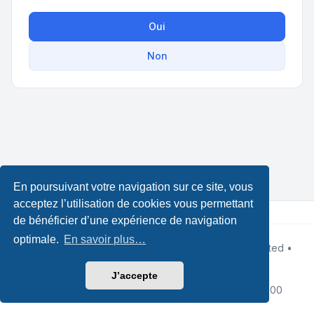
Oui
Non
En poursuivant votre navigation sur ce site, vous
acceptez l’utilisation de cookies vous permettant
de bénéficier d’une expérience de navigation
optimale.
En savoir plus…
Développé par
phpBB
® Forum Software © phpBB Limited •
Design by
Leenoz.com
Traduction française officielle
©
Qiaeru
J’accepte
Confidentialité
|
Conditions
|
Fuseau horaire sur
UTC+02:00