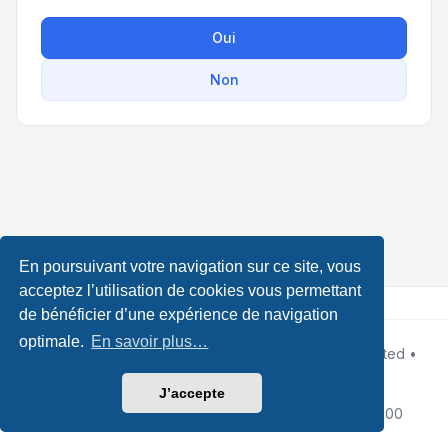
Oui
Non
En poursuivant votre navigation sur ce site, vous
acceptez l’utilisation de cookies vous permettant
de bénéficier d’une expérience de navigation
optimale.
En savoir plus…
Développé par
phpBB
® Forum Software © phpBB Limited •
Design by
Leenoz.com
Traduction française officielle
©
Qiaeru
J’accepte
Confidentialité
|
Conditions
|
Fuseau horaire sur
UTC+02:00