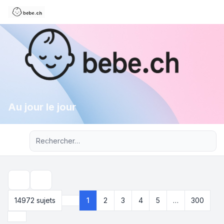
Au jour le jour
Recherche avancée
Rechercher
14972 sujets
1
2
3
4
5
…
300
Page
1
sur
300
Suivant