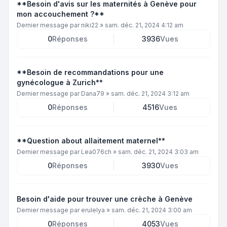
**Besoin d'avis sur les maternités à Genève pour
mon accouchement ?**
Dernier message par
niki22
»
sam. déc. 21, 2024 4:12 am
0
Réponses
3936
Vues
**Besoin de recommandations pour une
gynécologue à Zurich**
Dernier message par
Dana79
»
sam. déc. 21, 2024 3:12 am
0
Réponses
4516
Vues
**Question about allaitement maternel**
Dernier message par
Lea076ch
»
sam. déc. 21, 2024 3:03 am
0
Réponses
3930
Vues
Besoin d'aide pour trouver une crèche à Genève
Dernier message par
erulelya
»
sam. déc. 21, 2024 3:00 am
0
Réponses
4053
Vues