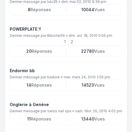
Dernier message par
lulu35
»
dim. mai 02, 2010 9:39 pm
8
Réponses
10044
Vues
POWERPLATE !!
Dernier message par
Bibiche09
»
dim. avr. 18, 2010 5:56 pm
1
2
20
Réponses
22780
Vues
Endormir bb
Dernier message par
badore
»
mer. mars 24, 2010 2:55 pm
14
Réponses
14523
Vues
Onglerie à Genève
Dernier message par
swiss nail spa
»
sam. févr. 20, 2010 4:02 pm
11
Réponses
13440
Vues