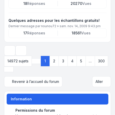
18
Réponses
20270
Vues
Quelques adresses pour les échantillons gratuits!
Dernier message par
nounou72
»
sam. nov. 14, 2009 9:43 pm
17
Réponses
18561
Vues
Options d’affichage et de tri
14972 sujets
1
2
3
4
5
…
300
Page
1
sur
300
Suivant
Revenir à l’accueil du forum
Aller
Information
Permissions du forum