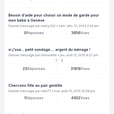
Besoin d'aide pour choisir un mode de garde pour
mon bébé à Genève
Dernier message par
marcy322
»
sam. déc. 21, 2024 2:54 am
0
Réponses
3856
Vues
si j'ose... petit sondage.... argent du ménage !
Dernier message par
milounette
»
jeu. août 12, 2010 8:27 pm
1
2
23
Réponses
31816
Vues
Chercons fille au pair gentille
Dernier message par
meli77
»
mar. août 10, 2010 10:08 pm
1
Réponses
4902
Vues