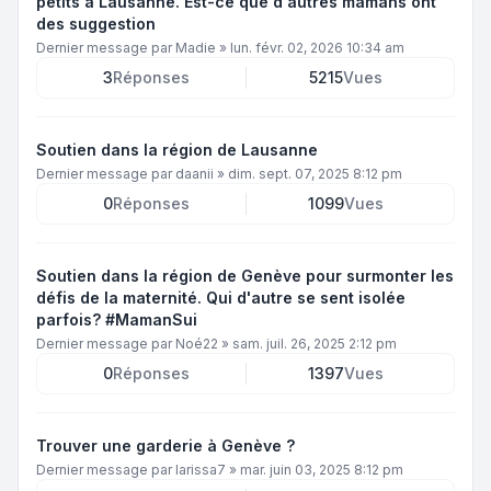
petits à Lausanne. Est-ce que d'autres mamans ont
des suggestion
Dernier message par
Madie
»
lun. févr. 02, 2026 10:34 am
3
Réponses
5215
Vues
Soutien dans la région de Lausanne
Dernier message par
daanii
»
dim. sept. 07, 2025 8:12 pm
0
Réponses
1099
Vues
Soutien dans la région de Genève pour surmonter les
défis de la maternité. Qui d'autre se sent isolée
parfois? #MamanSui
Dernier message par
Noé22
»
sam. juil. 26, 2025 2:12 pm
0
Réponses
1397
Vues
Trouver une garderie à Genève ?
Dernier message par
larissa7
»
mar. juin 03, 2025 8:12 pm