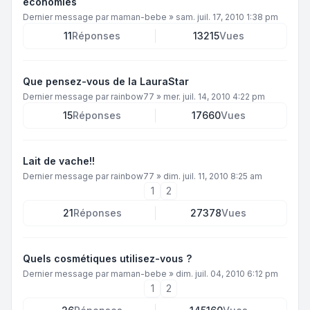
économies
Dernier message par
maman-bebe
»
sam. juil. 17, 2010 1:38 pm
11
Réponses
13215
Vues
Que pensez-vous de la LauraStar
Dernier message par
rainbow77
»
mer. juil. 14, 2010 4:22 pm
15
Réponses
17660
Vues
Lait de vache!!
Dernier message par
rainbow77
»
dim. juil. 11, 2010 8:25 am
1
2
21
Réponses
27378
Vues
Quels cosmétiques utilisez-vous ?
Dernier message par
maman-bebe
»
dim. juil. 04, 2010 6:12 pm
1
2