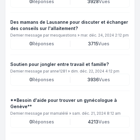
0
Réponses
3928
Vues
Des mamans de Lausanne pour discuter et échanger
des conseils sur l'allaitement?
Dernier message par
mesquestions
»
mar. déc. 24, 2024 2:12 pm
0
Réponses
3715
Vues
Soutien pour jongler entre travail et famille?
Dernier message par
anne1281
»
dim. déc. 22, 2024 4:12 pm
0
Réponses
3936
Vues
**Besoin d'aide pour trouver un gynécologue à
Genève**
Dernier message par
mamalélé
»
sam. déc. 21, 2024 8:12 am
0
Réponses
4213
Vues