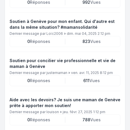
0
Réponses
992
Vues
Soutien à Genève pour mon enfant. Qui d'autre est
dans la même situation? #mamansolidarité
Dernier message par
Loïc2006
»
dim. mai 04, 2025 2:12 pm
0
Réponses
823
Vues
Soutien pour concilier vie professionnelle et vie de
maman à Genève
Dernier message par
justemaman
»
ven. avr. 11, 2025 8:12 pm
0
Réponses
611
Vues
Aide avec les devoirs? Je suis une maman de Genève
prête à apporter mon soutien!
Dernier message par
louison
»
jeu. févr. 27, 2025 1:12 pm
0
Réponses
788
Vues