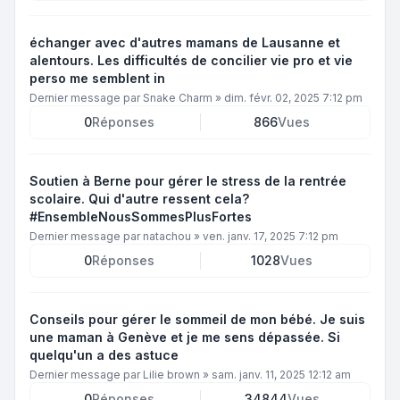
échanger avec d'autres mamans de Lausanne et
alentours. Les difficultés de concilier vie pro et vie
perso me semblent in
Dernier message par
Snake Charm
»
dim. févr. 02, 2025 7:12 pm
0
Réponses
866
Vues
Soutien à Berne pour gérer le stress de la rentrée
scolaire. Qui d'autre ressent cela?
#EnsembleNousSommesPlusFortes
Dernier message par
natachou
»
ven. janv. 17, 2025 7:12 pm
0
Réponses
1028
Vues
Conseils pour gérer le sommeil de mon bébé. Je suis
une maman à Genève et je me sens dépassée. Si
quelqu'un a des astuce
Dernier message par
Lilie brown
»
sam. janv. 11, 2025 12:12 am
0
Réponses
34844
Vues