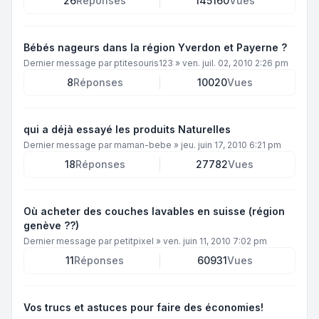
26
Réponses
145160
Vues
Bébés nageurs dans la région Yverdon et Payerne ?
Dernier message par
ptitesouris123
»
ven. juil. 02, 2010 2:26 pm
8
Réponses
10020
Vues
qui a déjà essayé les produits Naturelles
Dernier message par
maman-bebe
»
jeu. juin 17, 2010 6:21 pm
18
Réponses
27782
Vues
Où acheter des couches lavables en suisse (région
genève ??)
Dernier message par
petitpixel
»
ven. juin 11, 2010 7:02 pm
11
Réponses
60931
Vues
Vos trucs et astuces pour faire des économies!