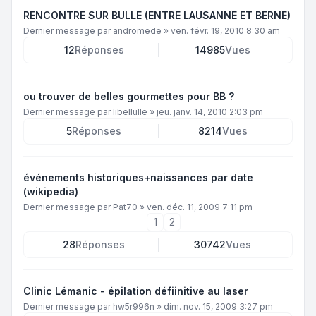
RENCONTRE SUR BULLE (ENTRE LAUSANNE ET BERNE)
Dernier message par
andromede
»
ven. févr. 19, 2010 8:30 am
12
Réponses
14985
Vues
ou trouver de belles gourmettes pour BB ?
Dernier message par
libellulle
»
jeu. janv. 14, 2010 2:03 pm
5
Réponses
8214
Vues
événements historiques+naissances par date
(wikipedia)
Dernier message par
Pat70
»
ven. déc. 11, 2009 7:11 pm
1
2
28
Réponses
30742
Vues
Clinic Lémanic - épilation défiinitive au laser
Dernier message par
hw5r996n
»
dim. nov. 15, 2009 3:27 pm