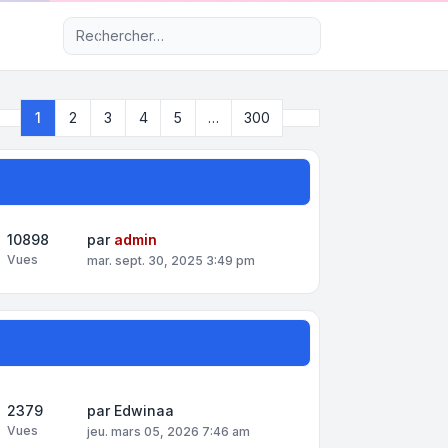
Recherche avancée
Suivant
1
2
3
4
5
…
300
Page
1
sur
300
10898
par
admin
Vues
mar. sept. 30, 2025 3:49 pm
2379
par
Edwinaa
Vues
jeu. mars 05, 2026 7:46 am