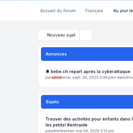
Accueil du forum
Français
Au jour le
Nouveau sujet
Rechercher
Annonces
🔔 bebe.ch repart après la cyberattaque
par
admin
»
mar. sept. 30, 2025 3:49 pm
» dans
Gro
Sujets
Trouver des activités pour enfants dans 
les petits! #entraide
par
ptitefée
»
ven. mai 09, 2025 2:12 pm