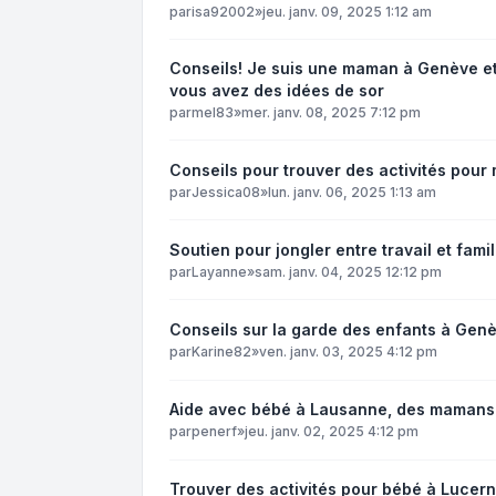
par
isa92002
»
jeu. janv. 09, 2025 1:12 am
Conseils! Je suis une maman à Genève et 
vous avez des idées de sor
par
mel83
»
mer. janv. 08, 2025 7:12 pm
Conseils pour trouver des activités pour
par
Jessica08
»
lun. janv. 06, 2025 1:13 am
Soutien pour jongler entre travail et famil
par
Layanne
»
sam. janv. 04, 2025 12:12 pm
Conseils sur la garde des enfants à Gen
par
Karine82
»
ven. janv. 03, 2025 4:12 pm
Aide avec bébé à Lausanne, des mamans 
par
penerf
»
jeu. janv. 02, 2025 4:12 pm
Trouver des activités pour bébé à Lucern