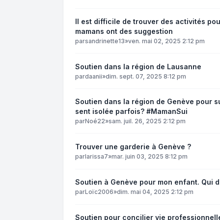
Il est difficile de trouver des activités p
mamans ont des suggestion
par
sandrinette13
»
ven. mai 02, 2025 2:12 pm
Soutien dans la région de Lausanne
par
daanii
»
dim. sept. 07, 2025 8:12 pm
Soutien dans la région de Genève pour sur
sent isolée parfois? #MamanSui
par
Noé22
»
sam. juil. 26, 2025 2:12 pm
Trouver une garderie à Genève ?
par
larissa7
»
mar. juin 03, 2025 8:12 pm
Soutien à Genève pour mon enfant. Qui d
par
Loïc2006
»
dim. mai 04, 2025 2:12 pm
Soutien pour concilier vie professionnel