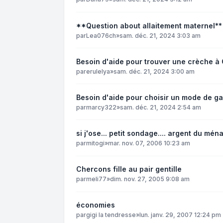
**Question about allaitement maternel**
par
Lea076ch
»
sam. déc. 21, 2024 3:03 am
Besoin d'aide pour trouver une crèche à
par
erulelya
»
sam. déc. 21, 2024 3:00 am
Besoin d'aide pour choisir un mode de 
par
marcy322
»
sam. déc. 21, 2024 2:54 am
si j'ose... petit sondage.... argent du mén
par
mitogi
»
mar. nov. 07, 2006 10:23 am
Chercons fille au pair gentille
par
meli77
»
dim. nov. 27, 2005 9:08 am
économies
par
gigi la tendresse
»
lun. janv. 29, 2007 12:24 pm