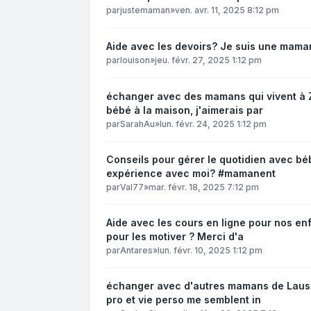
par
justemaman
»
ven. avr. 11, 2025 8:12 pm
Aide avec les devoirs? Je suis une mama
par
louison
»
jeu. févr. 27, 2025 1:12 pm
échanger avec des mamans qui vivent à Z
bébé à la maison, j'aimerais par
par
SarahAu
»
lun. févr. 24, 2025 1:12 pm
Conseils pour gérer le quotidien avec bé
expérience avec moi? #mamanent
par
Val77
»
mar. févr. 18, 2025 7:12 pm
Aide avec les cours en ligne pour nos en
pour les motiver ? Merci d'a
par
Antares
»
lun. févr. 10, 2025 1:12 pm
échanger avec d'autres mamans de Lausann
pro et vie perso me semblent in