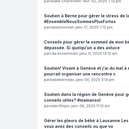
par
Snake Charm
»
dim. févr. 02, 2025 7:12 pm
Soutien à Berne pour gérer le stress de l
#EnsembleNousSommesPlusFortes
par
natachou
»
ven. janv. 17, 2025 7:12 pm
Conseils pour gérer le sommeil de mon b
dépassée. Si quelqu'un a des astuce
par
Lilie brown
»
sam. janv. 11, 2025 12:12 am
Soutien! Vivant à Genève et j'ai du mal 
pourrait organiser une rencontre c
par
bebebern
»
jeu. janv. 09, 2025 3:14 pm
Soutien dans la région de Genève pour gér
conseils utiles? #mamansol
par
zebu19
»
jeu. janv. 09, 2025 11:12 am
Gérer les pleurs de bébé à Lausanne Le
vous avez des conseils ou que vo