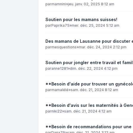
par
mamnini
»
jeu. janv. 02, 2025 8:12 am
Soutien pour les mamans suisses!
par
Paprika75
»
mer. déc. 25, 2024 5:12 am
Des mamans de Lausanne pour discuter et
par
mesquestions
»
mar. déc. 24, 2024 2:12 pm
Soutien pour jongler entre travail et famil
par
anne1281
»
dim. déc. 22, 2024 4:12 pm
**Besoin d'aide pour trouver un gynéco
par
mamalélé
»
sam. déc. 21, 2024 8:12 am
**Besoin d'avis sur les maternités à G
par
niki22
»
sam. déc. 21, 2024 4:12 am
**Besoin de recommandations pour une 
par
Dana79
»
sam. déc. 21, 2024 3:12 am