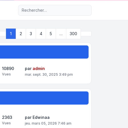
Recherche avancée
Suivant
1
2
3
4
5
…
300
Page
1
sur
300
10890
par
admin
Vues
mar. sept. 30, 2025 3:49 pm
2363
par
Edwinaa
Vues
jeu. mars 05, 2026 7:46 am