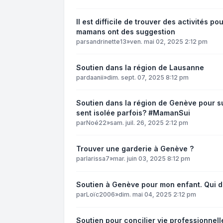
Il est difficile de trouver des activités p
mamans ont des suggestion
par
sandrinette13
»
ven. mai 02, 2025 2:12 pm
Soutien dans la région de Lausanne
par
daanii
»
dim. sept. 07, 2025 8:12 pm
Soutien dans la région de Genève pour sur
sent isolée parfois? #MamanSui
par
Noé22
»
sam. juil. 26, 2025 2:12 pm
Trouver une garderie à Genève ?
par
larissa7
»
mar. juin 03, 2025 8:12 pm
Soutien à Genève pour mon enfant. Qui d
par
Loïc2006
»
dim. mai 04, 2025 2:12 pm
Soutien pour concilier vie professionnel