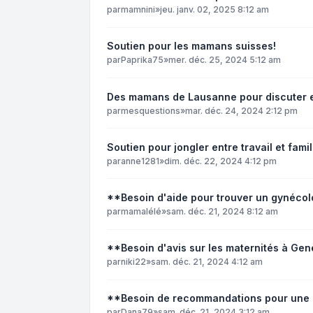
par
mamnini
»
jeu. janv. 02, 2025 8:12 am
Soutien pour les mamans suisses!
par
Paprika75
»
mer. déc. 25, 2024 5:12 am
Des mamans de Lausanne pour discuter et
par
mesquestions
»
mar. déc. 24, 2024 2:12 pm
Soutien pour jongler entre travail et famil
par
anne1281
»
dim. déc. 22, 2024 4:12 pm
**Besoin d'aide pour trouver un gynéco
par
mamalélé
»
sam. déc. 21, 2024 8:12 am
**Besoin d'avis sur les maternités à G
par
niki22
»
sam. déc. 21, 2024 4:12 am
**Besoin de recommandations pour une 
par
Dana79
»
sam. déc. 21, 2024 3:12 am