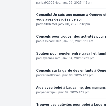
par
isa92002
»
jeu. janv. 09, 2025 1:12 am
Conseils! Je suis une maman à Genève et 
vous avez des idées de sor
par
mel83
»
mer. janv. 08, 2025 7:12 pm
Conseils pour trouver des activités pour
par
Jessica08
»
lun. janv. 06, 2025 1:13 am
Soutien pour jongler entre travail et famil
par
Layanne
»
sam. janv. 04, 2025 12:12 pm
Conseils sur la garde des enfants à Gen
par
Karine82
»
ven. janv. 03, 2025 4:12 pm
Aide avec bébé à Lausanne, des mamans 
par
penerf
»
jeu. janv. 02, 2025 4:12 pm
Trouver des activités pour bébé à Lucern