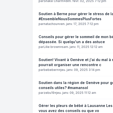
par
Snake Charm
»
dim. févr. 02, 2025 7:12 pm
Soutien à Berne pour gérer le stress de l
#EnsembleNousSommesPlusFortes
par
natachou
»
ven. janv. 17, 2025 7:12 pm
Conseils pour gérer le sommeil de mon b
dépassée. Si quelqu'un a des astuce
par
Lilie brown
»
sam. janv. 11, 2025 12:12 am
Soutien! Vivant à Genève et j'ai du mal 
pourrait organiser une rencontre c
par
bebebern
»
jeu. janv. 09, 2025 3:14 pm
Soutien dans la région de Genève pour gér
conseils utiles? #mamansol
par
zebu19
»
jeu. janv. 09, 2025 11:12 am
Gérer les pleurs de bébé à Lausanne Le
vous avez des conseils ou que vo