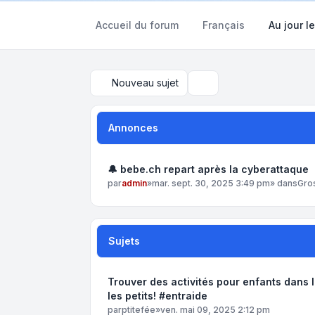
Accueil du forum
Français
Au jour le
Nouveau sujet
Rechercher
Annonces
🔔 bebe.ch repart après la cyberattaque
par
admin
»
mar. sept. 30, 2025 3:49 pm
» dans
Gro
Sujets
Trouver des activités pour enfants dans 
les petits! #entraide
par
ptitefée
»
ven. mai 09, 2025 2:12 pm