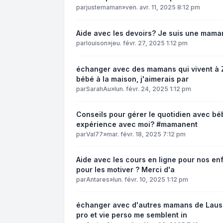
par
justemaman
»
ven. avr. 11, 2025 8:12 pm
Aide avec les devoirs? Je suis une mama
par
louison
»
jeu. févr. 27, 2025 1:12 pm
échanger avec des mamans qui vivent à Z
bébé à la maison, j'aimerais par
par
SarahAu
»
lun. févr. 24, 2025 1:12 pm
Conseils pour gérer le quotidien avec bé
expérience avec moi? #mamanent
par
Val77
»
mar. févr. 18, 2025 7:12 pm
Aide avec les cours en ligne pour nos en
pour les motiver ? Merci d'a
par
Antares
»
lun. févr. 10, 2025 1:12 pm
échanger avec d'autres mamans de Lausann
pro et vie perso me semblent in