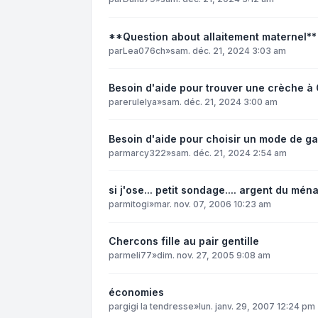
**Question about allaitement maternel**
par
Lea076ch
»
sam. déc. 21, 2024 3:03 am
Besoin d'aide pour trouver une crèche à
par
erulelya
»
sam. déc. 21, 2024 3:00 am
Besoin d'aide pour choisir un mode de 
par
marcy322
»
sam. déc. 21, 2024 2:54 am
si j'ose... petit sondage.... argent du mén
par
mitogi
»
mar. nov. 07, 2006 10:23 am
Chercons fille au pair gentille
par
meli77
»
dim. nov. 27, 2005 9:08 am
économies
par
gigi la tendresse
»
lun. janv. 29, 2007 12:24 pm