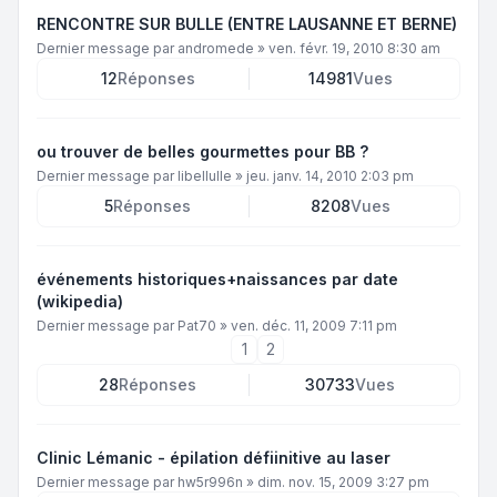
RENCONTRE SUR BULLE (ENTRE LAUSANNE ET BERNE)
Dernier message par
andromede
»
ven. févr. 19, 2010 8:30 am
12
Réponses
14981
Vues
ou trouver de belles gourmettes pour BB ?
Dernier message par
libellulle
»
jeu. janv. 14, 2010 2:03 pm
5
Réponses
8208
Vues
événements historiques+naissances par date
(wikipedia)
Dernier message par
Pat70
»
ven. déc. 11, 2009 7:11 pm
1
2
28
Réponses
30733
Vues
Clinic Lémanic - épilation défiinitive au laser
Dernier message par
hw5r996n
»
dim. nov. 15, 2009 3:27 pm