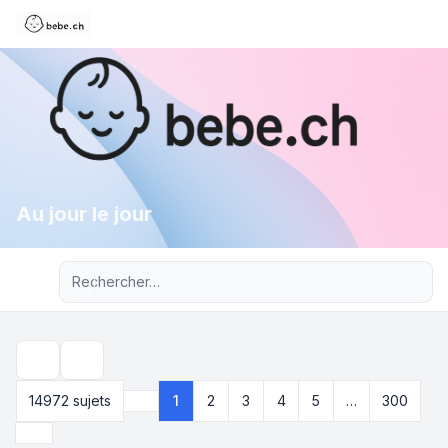
Au jour le jour
Recherche avancée
Rechercher
14972 sujets
1
2
3
4
5
…
300
Page
1
sur
300
Suivant