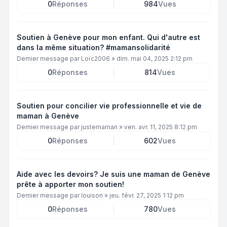
0
Réponses
984
Vues
Soutien à Genève pour mon enfant. Qui d'autre est
dans la même situation? #mamansolidarité
Dernier message par
Loïc2006
»
dim. mai 04, 2025 2:12 pm
0
Réponses
814
Vues
Soutien pour concilier vie professionnelle et vie de
maman à Genève
Dernier message par
justemaman
»
ven. avr. 11, 2025 8:12 pm
0
Réponses
602
Vues
Aide avec les devoirs? Je suis une maman de Genève
prête à apporter mon soutien!
Dernier message par
louison
»
jeu. févr. 27, 2025 1:12 pm
0
Réponses
780
Vues