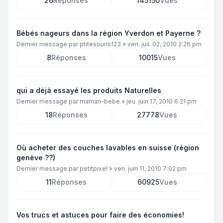
26
Réponses
145150
Vues
Bébés nageurs dans la région Yverdon et Payerne ?
Dernier message par
ptitesouris123
»
ven. juil. 02, 2010 2:26 pm
8
Réponses
10015
Vues
qui a déjà essayé les produits Naturelles
Dernier message par
maman-bebe
»
jeu. juin 17, 2010 6:21 pm
18
Réponses
27778
Vues
Où acheter des couches lavables en suisse (région
genève ??)
Dernier message par
petitpixel
»
ven. juin 11, 2010 7:02 pm
11
Réponses
60925
Vues
Vos trucs et astuces pour faire des économies!