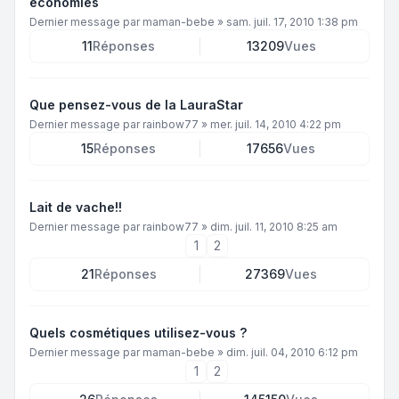
économies
Dernier message par
maman-bebe
»
sam. juil. 17, 2010 1:38 pm
11
Réponses
13209
Vues
Que pensez-vous de la LauraStar
Dernier message par
rainbow77
»
mer. juil. 14, 2010 4:22 pm
15
Réponses
17656
Vues
Lait de vache!!
Dernier message par
rainbow77
»
dim. juil. 11, 2010 8:25 am
1
2
21
Réponses
27369
Vues
Quels cosmétiques utilisez-vous ?
Dernier message par
maman-bebe
»
dim. juil. 04, 2010 6:12 pm
1
2