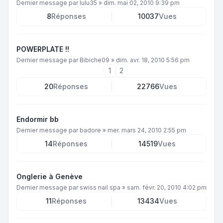
Dernier message par
lulu35
»
dim. mai 02, 2010 9:39 pm
8
Réponses
10037
Vues
POWERPLATE !!
Dernier message par
Bibiche09
»
dim. avr. 18, 2010 5:56 pm
1
2
20
Réponses
22766
Vues
Endormir bb
Dernier message par
badore
»
mer. mars 24, 2010 2:55 pm
14
Réponses
14519
Vues
Onglerie à Genève
Dernier message par
swiss nail spa
»
sam. févr. 20, 2010 4:02 pm
11
Réponses
13434
Vues