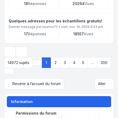
18
Réponses
20264
Vues
Quelques adresses pour les échantillons gratuits!
Dernier message par
nounou72
»
sam. nov. 14, 2009 9:43 pm
17
Réponses
18557
Vues
Options d’affichage et de tri
14972 sujets
1
2
3
4
5
…
300
Page
1
sur
300
Suivant
Revenir à l’accueil du forum
Aller
Information
Permissions du forum