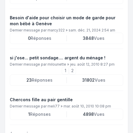
Besoin d'aide pour choisir un mode de garde pour
mon bébé à Genève
Dernier message par
marcy322
»
sam. déc. 21, 2024 2:54 am
0
Réponses
3848
Vues
si j'ose... petit sondage.... argent du ménage !
Dernier message par
milounette
»
jeu. août 12, 2010 8:27 pm
1
2
23
Réponses
31802
Vues
Chercons fille au pair gentille
Dernier message par
meli77
»
mar. août 10, 2010 10:08 pm
1
Réponses
4898
Vues