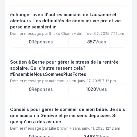
échanger avec d'autres mamans de Lausanne et
alentours. Les difficultés de concilier vie pro et vie
perso me semblent in
Dernier message par
Snake Charm
»
dim. févr. 02, 2025 7:12 pm
0
Réponses
857
Vues
Soutien à Berne pour gérer le stress de la rentrée
scolaire. Qui d'autre ressent cela?
#EnsembleNousSommesPlusFortes
Dernier message par
natachou
»
ven. janv. 17, 2025 7:12 pm
0
Réponses
1020
Vues
Conseils pour gérer le sommeil de mon bébé. Je suis
une maman à Genève et je me sens dépassée. Si
quelqu'un a des astuce
Dernier message par
Lilie brown
»
sam. janv. 11, 2025 12:12 am
0
Réponses
34834
Vues