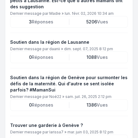
petits à Lausanne. Est-ce que d'autres mamans ont
des suggestion
Dernier message par
Madie
»
lun. févr. 02, 2026 10:34 am
3
Réponses
5206
Vues
Soutien dans la région de Lausanne
Dernier message par
daanii
»
dim. sept. 07, 2025 8:12 pm
0
Réponses
1088
Vues
Soutien dans la région de Genève pour surmonter les
défis de la maternité. Qui d'autre se sent isolée
parfois? #MamanSui
Dernier message par
Noé22
»
sam. juil. 26, 2025 2:12 pm
0
Réponses
1386
Vues
Trouver une garderie à Genève ?
Dernier message par
larissa7
»
mar. juin 03, 2025 8:12 pm