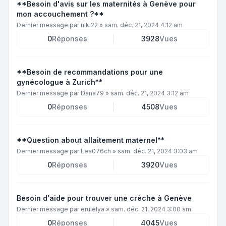
**Besoin d'avis sur les maternités à Genève pour
mon accouchement ?**
Dernier message par
niki22
»
sam. déc. 21, 2024 4:12 am
0
Réponses
3928
Vues
**Besoin de recommandations pour une
gynécologue à Zurich**
Dernier message par
Dana79
»
sam. déc. 21, 2024 3:12 am
0
Réponses
4508
Vues
**Question about allaitement maternel**
Dernier message par
Lea076ch
»
sam. déc. 21, 2024 3:03 am
0
Réponses
3920
Vues
Besoin d'aide pour trouver une crèche à Genève
Dernier message par
erulelya
»
sam. déc. 21, 2024 3:00 am
0
Réponses
4045
Vues