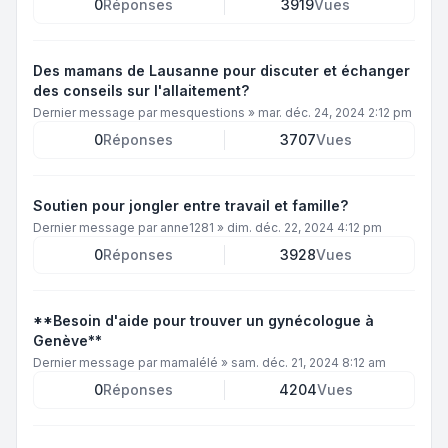
0
Réponses
3919
Vues
Des mamans de Lausanne pour discuter et échanger
des conseils sur l'allaitement?
Dernier message par
mesquestions
»
mar. déc. 24, 2024 2:12 pm
0
Réponses
3707
Vues
Soutien pour jongler entre travail et famille?
Dernier message par
anne1281
»
dim. déc. 22, 2024 4:12 pm
0
Réponses
3928
Vues
**Besoin d'aide pour trouver un gynécologue à
Genève**
Dernier message par
mamalélé
»
sam. déc. 21, 2024 8:12 am
0
Réponses
4204
Vues