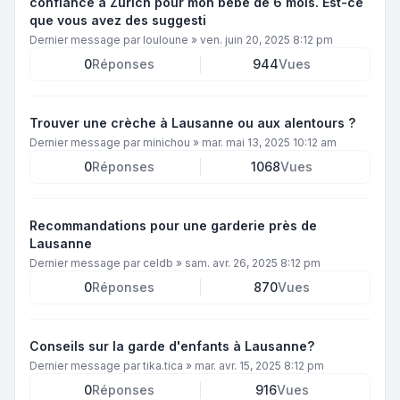
confiance à Zurich pour mon bébé de 6 mois. Est-ce
que vous avez des suggesti
Dernier message par
louloune
»
ven. juin 20, 2025 8:12 pm
0
Réponses
944
Vues
Trouver une crèche à Lausanne ou aux alentours ?
Dernier message par
minichou
»
mar. mai 13, 2025 10:12 am
0
Réponses
1068
Vues
Recommandations pour une garderie près de
Lausanne
Dernier message par
celdb
»
sam. avr. 26, 2025 8:12 pm
0
Réponses
870
Vues
Conseils sur la garde d'enfants à Lausanne?
Dernier message par
tika.tica
»
mar. avr. 15, 2025 8:12 pm
0
Réponses
916
Vues