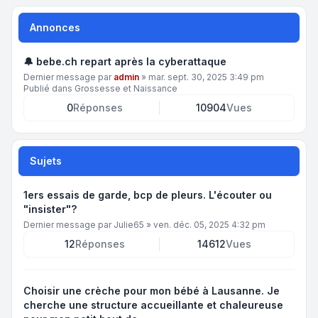
Annonces
🔔 bebe.ch repart après la cyberattaque
Dernier message par
admin
»
mar. sept. 30, 2025 3:49 pm
Publié dans
Grossesse et Naissance
0
Réponses
10904
Vues
Sujets
1ers essais de garde, bcp de pleurs. L'écouter ou
"insister"?
Dernier message par
Julie65
»
ven. déc. 05, 2025 4:32 pm
12
Réponses
14612
Vues
Choisir une crèche pour mon bébé à Lausanne. Je
cherche une structure accueillante et chaleureuse