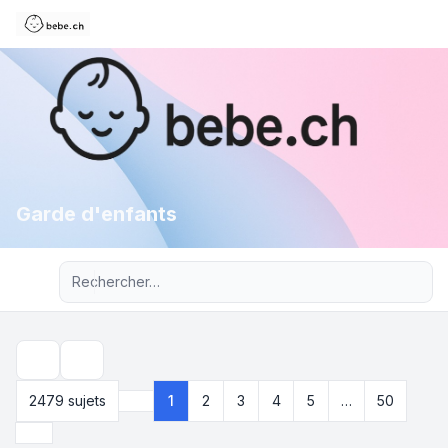
Garde d'enfants
Recherche avancée
Rechercher
2479 sujets
1
2
3
4
5
…
50
Page
1
sur
50
Suivant