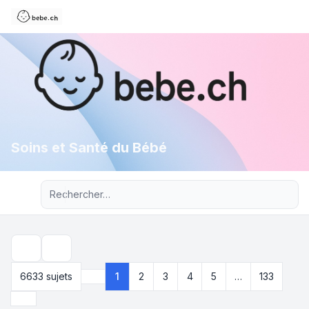
Soins et Santé du Bébé
Recherche avancée
Rechercher
6633 sujets
1
2
3
4
5
…
133
Page
1
sur
133
Suivant