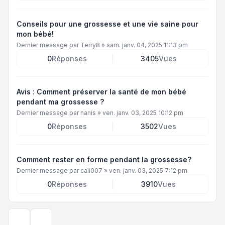
Conseils pour une grossesse et une vie saine pour
mon bébé!
Dernier message par
Terry8
»
sam. janv. 04, 2025 11:13 pm
0
Réponses
3405
Vues
Avis : Comment préserver la santé de mon bébé
pendant ma grossesse ?
Dernier message par
nanis
»
ven. janv. 03, 2025 10:12 pm
0
Réponses
3502
Vues
Comment rester en forme pendant la grossesse?
Dernier message par
cali007
»
ven. janv. 03, 2025 7:12 pm
0
Réponses
3910
Vues
Options d’affichage et de tri