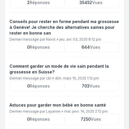
2
Réponses
35452
Vues
Conseils pour rester en forme pendant ma grossesse
à Genève! Je cherche des alternatives saines pour
rester en bonne san
Dernier message par
Navis
»
jeu. avr. 03, 2025 8:12 pm
0
Réponses
644
Vues
Comment garder un mode de vie sain pendant la
grossesse en Suisse?
Dernier message par
cbl
»
dim. mars 16, 2025 1:12 pm
0
Réponses
703
Vues
Astuces pour garder mon bébé en bonne santé
Dernier message par
Layanne
»
mar. janv. 14, 2025 2:12 pm
0
Réponses
7250
Vues