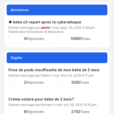
Annonces
🔔 bebe.ch repart après la cyberattaque
Dernier message par
admin
»
mar. sept. 30, 2025 3:49 pm
Publié dans
Grossesse et Naissance
0
Réponses
10890
Vues
Sujets
Prise de poids insuffisante de mon bébé de 5 mois
Dernier message par
DelIse
»
mar. févr. 03, 2026 6:17 pm
2
Réponses
5055
Vues
Crème solaire pour bébé de 2 mois?
Dernier message par
Romain1
»
mer. oct. 29, 2025 10:16 pm
8
Réponses
2792
Vues