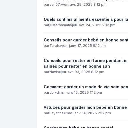
par
san07
»
ven. avr. 25, 2025 8:12 pm
Quels sont les aliments essentiels pour 
par
justemaman
»
jeu. avr. 24, 2025 2:12 pm
Conseils pour garder bébé en bonne san
par
Tarah
»
ven. janv. 17, 2025 8:12 am
Conseils pour rester en forme pendant m
saines pour rester en bonne san
par
Navis
»
jeu. avr. 03, 2025 8:12 pm
Comment garder un mode de vie sain pen
par
cbl
»
dim. mars 16, 2025 1:12 pm
Astuces pour garder mon bébé en bonne
par
Layanne
»
mar. janv. 14, 2025 2:12 pm
Garder mon bébé en bonne santé!