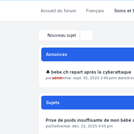
Accueil du forum
Français
Soins et
Nouveau sujet
Rechercher
Annonces
🔔 bebe.ch repart après la cyberattaque
par
admin
»
mar. sept. 30, 2025 3:49 pm
» dans
Gro
Sujets
Prise de poids insuffisante de mon bébé 
par
DelIse
»
lun. déc. 22, 2025 4:05 pm