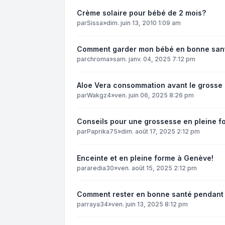
Crème solaire pour bébé de 2 mois?
par
Sissa
»
dim. juin 13, 2010 1:09 am
Comment garder mon bébé en bonne san
par
chroma
»
sam. janv. 04, 2025 7:12 pm
Aloe Vera consommation avant le grosse
par
Wakgz4
»
ven. juin 06, 2025 8:26 pm
Conseils pour une grossesse en pleine f
par
Paprika75
»
dim. août 17, 2025 2:12 pm
Enceinte et en pleine forme à Genève!
par
aredia30
»
ven. août 15, 2025 2:12 pm
Comment rester en bonne santé pendant 
par
raya34
»
ven. juin 13, 2025 8:12 pm