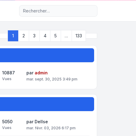
Recherche avancée
Suivant
1
2
3
4
5
…
133
Page
1
sur
133
10887
par
admin
Vues
mar. sept. 30, 2025 3:49 pm
5050
par
DelIse
Vues
mar. févr. 03, 2026 6:17 pm