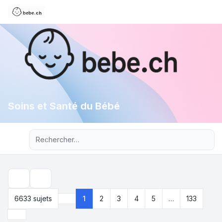
Soins et Santé du Bébé
Recherche avancée
Rechercher
6633 sujets
1
2
3
4
5
…
133
Page
1
sur
133
Suivant