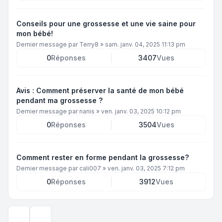
Conseils pour une grossesse et une vie saine pour
mon bébé!
Dernier message par
Terry8
»
sam. janv. 04, 2025 11:13 pm
0
Réponses
3407
Vues
Avis : Comment préserver la santé de mon bébé
pendant ma grossesse ?
Dernier message par
nanis
»
ven. janv. 03, 2025 10:12 pm
0
Réponses
3504
Vues
Comment rester en forme pendant la grossesse?
Dernier message par
cali007
»
ven. janv. 03, 2025 7:12 pm
0
Réponses
3912
Vues
Options d’affichage et de tri