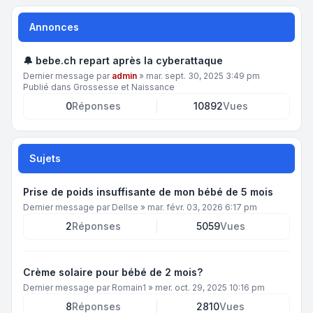
Annonces
🔔 bebe.ch repart après la cyberattaque
Dernier message par
admin
»
mar. sept. 30, 2025 3:49 pm
Publié dans
Grossesse et Naissance
0
Réponses
10892
Vues
Sujets
Prise de poids insuffisante de mon bébé de 5 mois
Dernier message par
DelIse
»
mar. févr. 03, 2026 6:17 pm
2
Réponses
5059
Vues
Crème solaire pour bébé de 2 mois?
Dernier message par
Romain1
»
mer. oct. 29, 2025 10:16 pm
8
Réponses
2810
Vues