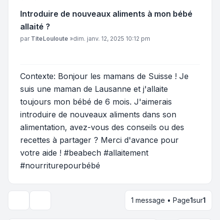
Introduire de nouveaux aliments à mon bébé
allaité ?
Message
par
TiteLouloute
»
dim. janv. 12, 2025 10:12 pm
Contexte: Bonjour les mamans de Suisse ! Je
suis une maman de Lausanne et j'allaite
toujours mon bébé de 6 mois. J'aimerais
introduire de nouveaux aliments dans son
alimentation, avez-vous des conseils ou des
recettes à partager ? Merci d'avance pour
votre aide ! #beabech #allaitement
#nourriturepourbébé
1 message • Page
1
sur
1
Outils du sujet