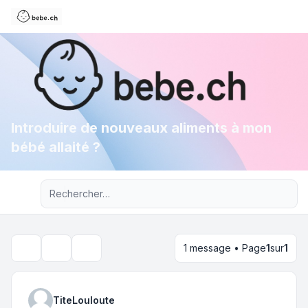
Introduire de nouveaux aliments à mon
bébé allaité ?
Recherche avancée
1 message • Page
1
sur
1
Outils du sujet
Rechercher
TiteLouloute