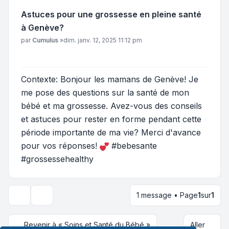
Astuces pour une grossesse en pleine santé
à Genève?
Message
par
Cumulus
»
dim. janv. 12, 2025 11:12 pm
Contexte: Bonjour les mamans de Genève! Je
me pose des questions sur la santé de mon
bébé et ma grossesse. Avez-vous des conseils
et astuces pour rester en forme pendant cette
période importante de ma vie? Merci d'avance
pour vos réponses!
#bebesante
#grossessehealthy
1 message • Page
1
sur
1
Outils du sujet
Revenir à « Soins et Santé du Bébé »
Aller