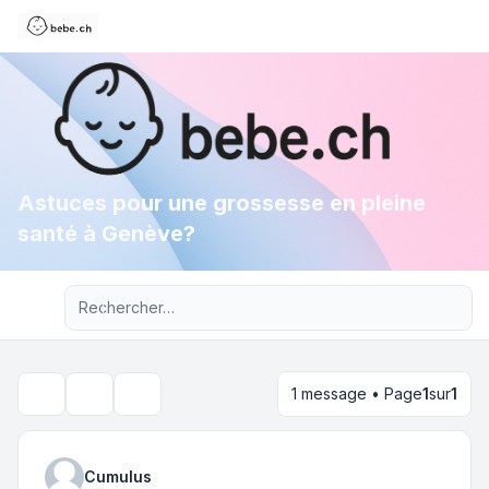
Astuces pour une grossesse en pleine
santé à Genève?
Recherche avancée
1 message • Page
1
sur
1
Outils du sujet
Rechercher
Cumulus