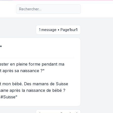
Recherche avancée
1 message • Page
1
sur
1
"
rester en pleine forme pendant ma
t après sa naissance ?"
i et mon bébé. Des mamans de Suisse
aine après la naissance de bébé ?
 #Suisse"