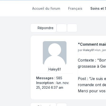
Accueil du forum
Français
Soins et
Répondre
Outils du sujet
Rechercher
"Comment maint
Message
par
Haley81
»
lun. ja
Contexte : "Bon
grossesse à Gen
Haley81
Messages :
585
Post : "Je suis
Inscription :
lun. nov.
romande ont des
25, 2024 6:37 am
Merci pour vos