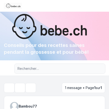
Conseils pour des recettes saines
pendant la grossesse et pour bébé!
Recherche avancée
1 message • Page
1
sur
1
Outils du sujet
Rechercher
Bambou77