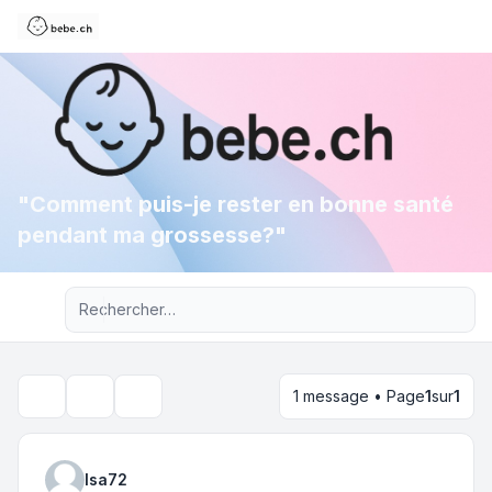
"Comment puis-je rester en bonne santé
pendant ma grossesse?"
Recherche avancée
1 message • Page
1
sur
1
Outils du sujet
Rechercher
Isa72