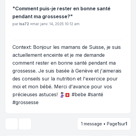
"Comment puis-je rester en bonne santé
pendant ma grossesse?"
Message
par
Isa72
»
mar. janv. 14, 2025 10:12 am
Context: Bonjour les mamans de Suisse, je suis
actuellement enceinte et je me demande
comment rester en bonne santé pendant ma
grossesse. Je suis basée à Genève et j'aimerais
des conseils sur la nutrition et l'exercice pour
moi et mon bébé. Merci d'avance pour vos
précieuses astuces!
#bebe #santé
#grossesse
1 message • Page
1
sur
1
Outils du sujet