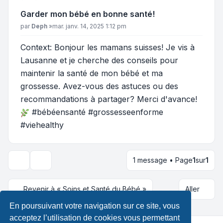
Garder mon bébé en bonne santé!
Message
par
Deph
»
mar. janv. 14, 2025 1:12 pm
Context: Bonjour les mamans suisses! Je vis à
Lausanne et je cherche des conseils pour
maintenir la santé de mon bébé et ma
grossesse. Avez-vous des astuces ou des
recommandations à partager? Merci d'avance!
#bébéensanté #grossesseenforme
#viehealthy
1 message • Page
1
sur
1
Outils du sujet
Revenir à « Soins et Santé du Bébé »
Aller
En poursuivant votre navigation sur ce site, vous
acceptez l’utilisation de cookies vous permettant