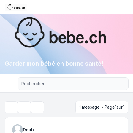
Garder mon bébé en bonne santé!
Recherche avancée
1 message • Page
1
sur
1
Outils du sujet
Rechercher
Deph