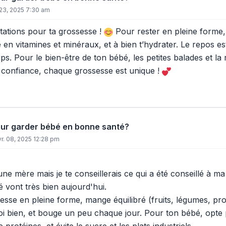
 23, 2025 7:30 am
itations pour ta grossesse !
Pour rester en pleine forme,
e en vitamines et minéraux, et à bien t’hydrater. Le repos est
ps. Pour le bien-être de ton bébé, les petites balades et la
oi confiance, chaque grossesse est unique !
our garder bébé en bonne santé?
vr. 08, 2025 12:28 pm
une mère mais je te conseillerais ce qui a été conseillé à m
bé vont très bien aujourd'hui.
sse en pleine forme, mange équilibré (fruits, légumes, pr
oi bien, et bouge un peu chaque jour. Pour ton bébé, opt