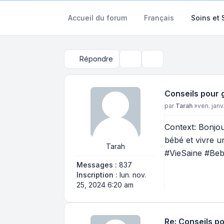
Accueil du forum
Français
Soins et
Répondre
Outils du sujet
Rechercher
Conseils pour 
Message
par
Tarah
»
ven. janv
Context: Bonjou
bébé et vivre 
Tarah
#VieSaine #Be
Messages :
837
Inscription :
lun. nov.
25, 2024 6:20 am
Re: Conseils p