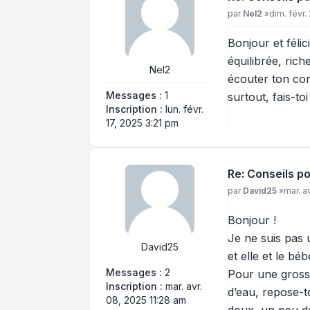
Message
par
Nel2
»
dim. févr.
Bonjour et félic
équilibrée, rich
Nel2
écouter ton cor
Messages :
1
surtout, fais-t
Inscription :
lun. févr.
17, 2025 3:21 pm
Re: Conseils p
Message
par
David25
»
mar. a
Bonjour !
Je ne suis pas 
David25
et elle et le bé
Messages :
2
Pour une grosse
Inscription :
mar. avr.
d’eau, repose-t
08, 2025 11:28 am