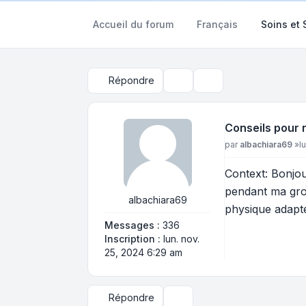
Accueil du forum
Français
Soins et
Répondre
Outils du sujet
Rechercher
Conseils pour 
Message
par
albachiara69
»
l
Context: Bonjou
pendant ma gros
albachiara69
physique adapté
Messages :
336
Inscription :
lun. nov.
25, 2024 6:29 am
Répondre
Outils du sujet