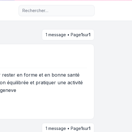
Recherche avancée
1 message • Page
1
sur
1
r rester en forme et en bonne santé
 équilibrée et pratiquer une activité
#geneve
1 message • Page
1
sur
1