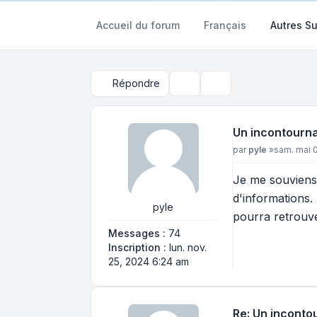
Accueil du forum
Français
Autres Su
Répondre
Outils du sujet
Rechercher
Un incontourna
Message
par
pyle
»
sam. mai 
Je me souviens 
d'informations.
pyle
pourra retrouv
Messages :
74
Inscription :
lun. nov.
25, 2024 6:24 am
Re: Un inconto