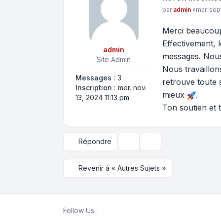
Message
par
admin
»
mar. sep
Merci beaucoup 
Effectivement, 
admin
messages. Nous
Site Admin
Nous travaillon
Messages :
3
retrouve toute s
Inscription :
mer. nov.
mieux
.
13, 2024 11:13 pm
Ton soutien et 
Répondre
Outils du sujet
Options d’affichage et d
Revenir à « Autres Sujets »
Follow Us :