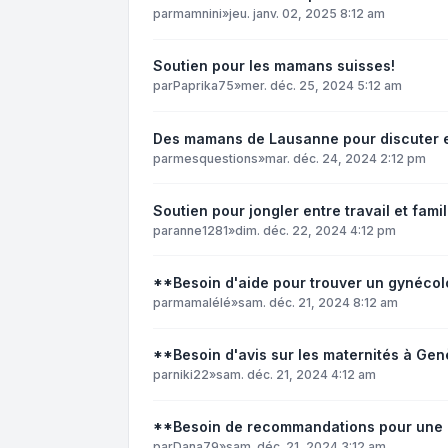
par
mamnini
»
jeu. janv. 02, 2025 8:12 am
Soutien pour les mamans suisses!
par
Paprika75
»
mer. déc. 25, 2024 5:12 am
Des mamans de Lausanne pour discuter et
par
mesquestions
»
mar. déc. 24, 2024 2:12 pm
Soutien pour jongler entre travail et famil
par
anne1281
»
dim. déc. 22, 2024 4:12 pm
**Besoin d'aide pour trouver un gynéco
par
mamalélé
»
sam. déc. 21, 2024 8:12 am
**Besoin d'avis sur les maternités à G
par
niki22
»
sam. déc. 21, 2024 4:12 am
**Besoin de recommandations pour une 
par
Dana79
»
sam. déc. 21, 2024 3:12 am