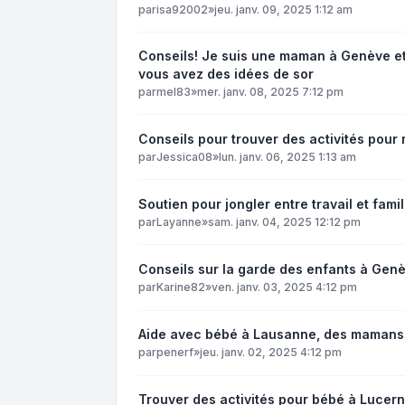
par
isa92002
»
jeu. janv. 09, 2025 1:12 am
Conseils! Je suis une maman à Genève et 
vous avez des idées de sor
par
mel83
»
mer. janv. 08, 2025 7:12 pm
Conseils pour trouver des activités pour
par
Jessica08
»
lun. janv. 06, 2025 1:13 am
Soutien pour jongler entre travail et famil
par
Layanne
»
sam. janv. 04, 2025 12:12 pm
Conseils sur la garde des enfants à Gen
par
Karine82
»
ven. janv. 03, 2025 4:12 pm
Aide avec bébé à Lausanne, des mamans 
par
penerf
»
jeu. janv. 02, 2025 4:12 pm
Trouver des activités pour bébé à Lucern