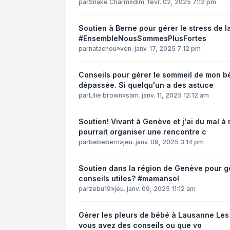
par
Snake Charm
»
dim. févr. 02, 2025 7:12 pm
Soutien à Berne pour gérer le stress de l
#EnsembleNousSommesPlusFortes
par
natachou
»
ven. janv. 17, 2025 7:12 pm
Conseils pour gérer le sommeil de mon b
dépassée. Si quelqu'un a des astuce
par
Lilie brown
»
sam. janv. 11, 2025 12:12 am
Soutien! Vivant à Genève et j'ai du mal 
pourrait organiser une rencontre c
par
bebebern
»
jeu. janv. 09, 2025 3:14 pm
Soutien dans la région de Genève pour gér
conseils utiles? #mamansol
par
zebu19
»
jeu. janv. 09, 2025 11:12 am
Gérer les pleurs de bébé à Lausanne Le
vous avez des conseils ou que vo