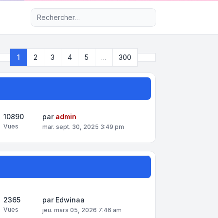
Recherche avancée
Suivant
1
2
3
4
5
…
300
Page
1
sur
300
10890
par
admin
Vues
mar. sept. 30, 2025 3:49 pm
2365
par
Edwinaa
Vues
jeu. mars 05, 2026 7:46 am