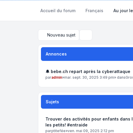
Accueil du forum
Français
Au jour le
Nouveau sujet
Rechercher
Annonces
🔔 bebe.ch repart après la cyberattaque
par
admin
»
mar. sept. 30, 2025 3:49 pm
» dans
Gro
Sujets
Trouver des activités pour enfants dans 
les petits! #entraide
par
ptitefée
»
ven. mai 09, 2025 2:12 pm