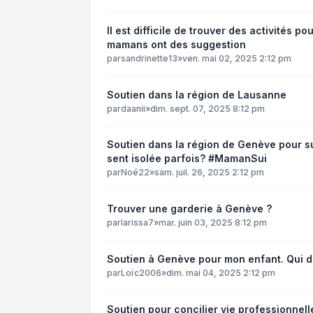
Il est difficile de trouver des activités p
mamans ont des suggestion
par
sandrinette13
»
ven. mai 02, 2025 2:12 pm
Soutien dans la région de Lausanne
par
daanii
»
dim. sept. 07, 2025 8:12 pm
Soutien dans la région de Genève pour sur
sent isolée parfois? #MamanSui
par
Noé22
»
sam. juil. 26, 2025 2:12 pm
Trouver une garderie à Genève ?
par
larissa7
»
mar. juin 03, 2025 8:12 pm
Soutien à Genève pour mon enfant. Qui d
par
Loïc2006
»
dim. mai 04, 2025 2:12 pm
Soutien pour concilier vie professionnel