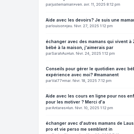
par
justemaman
»
ven. avr. 11, 2025 8:12 pm
Aide avec les devoirs? Je suis une mama
par
louison
»
jeu. févr. 27, 2025 1:12 pm
échanger avec des mamans qui vivent à Z
bébé à la maison, j'aimerais par
par
SarahAu
»
lun. févr. 24, 2025 1:12 pm
Conseils pour gérer le quotidien avec bé
expérience avec moi? #mamanent
par
Val77
»
mar. févr. 18, 2025 7:12 pm
Aide avec les cours en ligne pour nos en
pour les motiver ? Merci d'a
par
Antares
»
lun. févr. 10, 2025 1:12 pm
échanger avec d'autres mamans de Lausann
pro et vie perso me semblent in