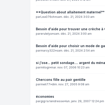
**Question about allaitement maternel**
par
Lea076ch
»
sam. déc. 21, 2024 3:03 am
Besoin d'aide pour trouver une crèche à
par
erulelya
»
sam. déc. 21, 2024 3:00 am
Besoin d'aide pour choisir un mode de 
par
marcy322
»
sam. déc. 21, 2024 2:54 am
si j'ose... petit sondage.... argent du mén
par
mitogi
»
mar. nov. 07, 2006 10:23 am
Chercons fille au pair gentille
par
meli77
»
dim. nov. 27, 2005 9:08 am
économies
par
gigi la tendresse
»
lun. janv. 29, 2007 12:24 pm