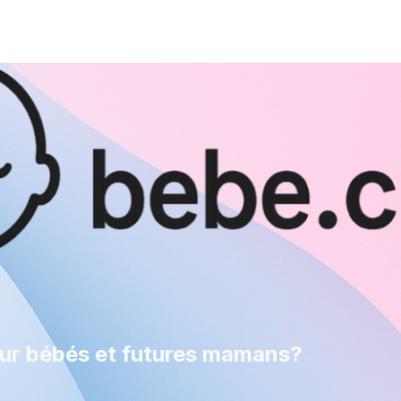
our bébés et futures mamans?