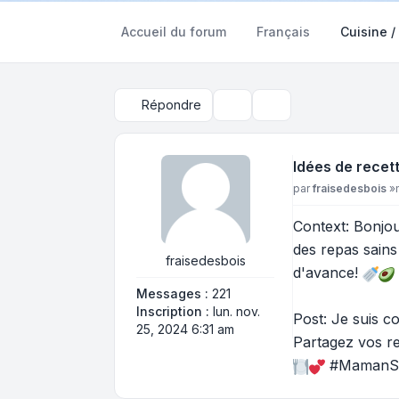
Accueil du forum
Français
Cuisine /
Répondre
Outils du sujet
Rechercher
Idées de recet
Message
par
fraisedesbois
»
Context: Bonjou
des repas sain
fraisedesbois
d'avance!
Messages :
221
Inscription :
lun. nov.
Post: Je suis c
25, 2024 6:31 am
Partagez vos re
#MamanSui